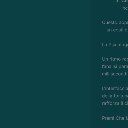
Co
inc
Questo appr
—un equilib
La Psicologi
Un ritmo ra
l’analisi p
millisecond
L’interfacc
della fortun
rafforza il c
Premi Che M