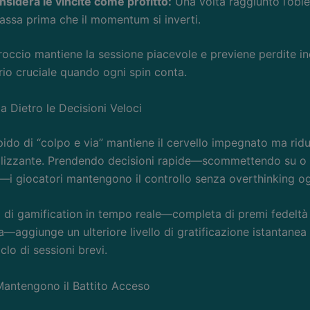
nsidera le vincite come profitto:
Una volta raggiunto l’obie
assa prima che il momentum si inverti.
occio mantiene la sessione piacevole e previene perdite in
rio cruciale quando ogni spin conta.
a Dietro le Decisioni Veloci
pido di “colpo e via” mantiene il cervello impegnato ma rid
aralizzante. Prendendo decisioni rapide—scommettendo su o 
i—i giocatori mantengono il controllo senza overthinking o
ia di gamification in tempo reale—completa di premi fedeltà
a—aggiunge un ulteriore livello di gratificazione istantanea
iclo di sessioni brevi.
antengono il Battito Acceso