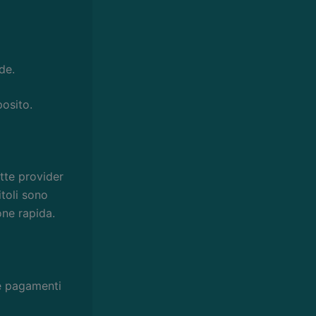
de.
posito.
ette provider
itoli sono
one rapida.
 e pagamenti