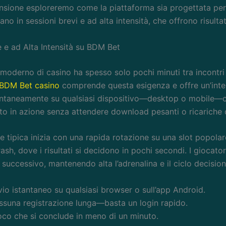
nsione esploreremo come la piattaforma sia progettata per
no in sessioni brevi e ad alta intensità, che offrono risultat
 e ad Alta Intensità su BDM Bet
 moderno di casino ha spesso solo pochi minuti tra incontri
BDM Bet casino
comprende questa esigenza e offre un’inte
tantaneamente su qualsiasi dispositivo—desktop o mobile—c
ito in azione senza attendere download pesanti o ricariche 
 tipica inizia con una rapida rotazione su una slot popolar
ash, dove i risultati si decidono in pochi secondi. I giocato
 successivo, mantenendo alta l’adrenalina e il ciclo decision
io istantaneo su qualsiasi browser o sull’app Android.
ssuna registrazione lunga—basta un login rapido.
oco che si conclude in meno di un minuto.