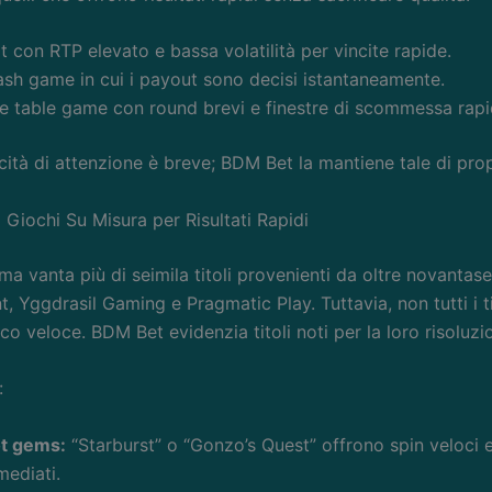
t con RTP elevato e bassa volatilità per vincite rapide.
ash game in cui i payout sono decisi istantaneamente.
ve table game con round brevi e finestre di scommessa rapi
cità di attenzione è breve; BDM Bet la mantiene tale di pro
 Giochi Su Misura per Risultati Rapidi
ma vanta più di seimila titoli provenienti da oltre novantas
 Yggdrasil Gaming e Pragmatic Play. Tuttavia, non tutti i t
oco veloce. BDM Bet evidenzia titoli noti per la loro risoluzi
:
ot gems:
“Starburst” o “Gonzo’s Quest” offrono spin veloci
mediati.