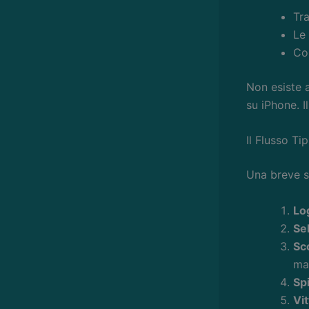
Tra
Le 
Con
Non esiste 
su iPhone. I
Il Flusso Ti
Una breve s
Lo
Se
Sc
man
Sp
Vit