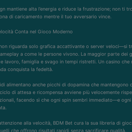
n mantiene alta l’energia e riduce la frustrazione; non ti tr
cona di caricamento mentre il tuo avversario vince.
elocità Conta nel Gioco Moderno
non riguarda solo grafica accattivante o server veloci—si tr
l gameplay a come le persone vivono. La maggior parte dei g
e lavoro, famiglia e svago in tempi ristretti. Un casino che 
da conquista la fedeltà.
apidi alimentano anche picchi di dopamina che mantengono co
l ciclo di attesa e ricompensa avviene più velocemente rispe
izionali, facendo sì che ogni spin sembri immediato—e ogni 
ta.
ttenzione alla velocità, BDM Bet cura la sua libreria di gioc
elli che offrono risultati rapidi senza sacrificare qualità.