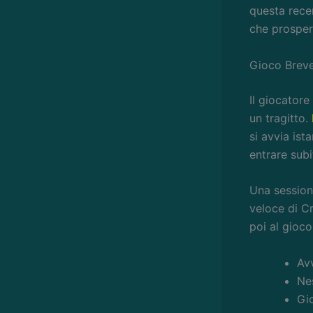
questa rece
che prospera
Gioco Breve
Il giocatore
un tragitto.
si avvia is
entrare sub
Una sessione
veloce di Cr
poi al gioco
Avv
Ne
Gi