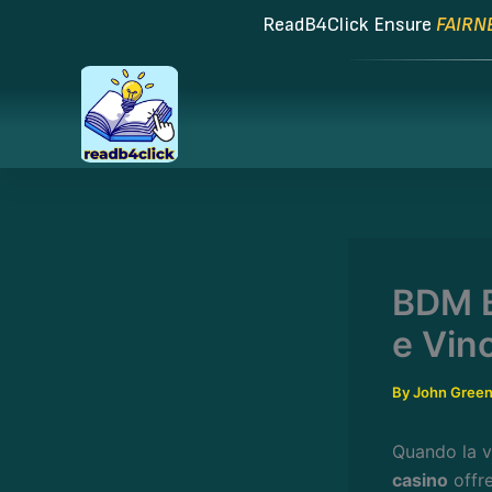
Skip
ReadB4Click Ensure
ENTERTAI
to
content
BDM B
e Vin
By
John Gree
Quando la vo
casino
offre