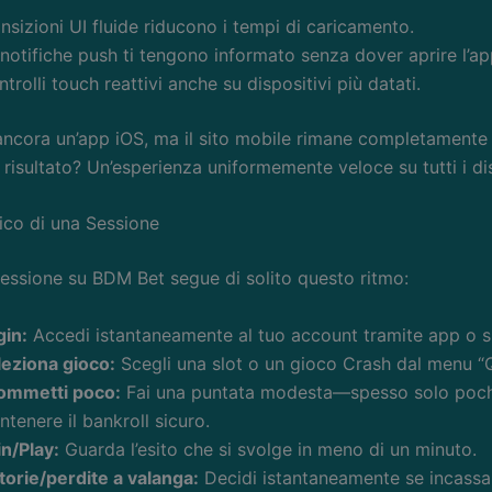
nsizioni UI fluide riducono i tempi di caricamento.
notifiche push ti tengono informato senza dover aprire l’ap
trolli touch reattivi anche su dispositivi più datati.
ancora un’app iOS, ma il sito mobile rimane completamente
l risultato? Un’esperienza uniformemente veloce su tutti i dis
pico di una Sessione
essione su BDM Bet segue di solito questo ritmo:
gin:
Accedi istantaneamente al tuo account tramite app o si
leziona gioco:
Scegli una slot o un gioco Crash dal menu “Q
ommetti poco:
Fai una puntata modesta—spesso solo poc
tenere il bankroll sicuro.
in/Play:
Guarda l’esito che si svolge in meno di un minuto.
torie/perdite a valanga:
Decidi istantaneamente se incassare