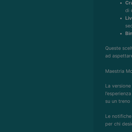
Cr
di 
Li
se
Bi
Queste scelt
ad aspettare
Maestria Mo
La versione
l’esperienz
su un treno 
Le notifiche
per chi desi