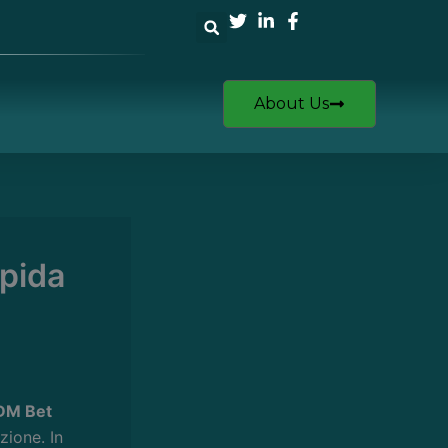
About Us
pida
DM Bet
zione. In