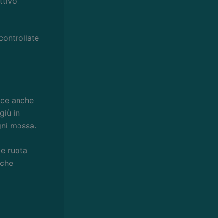
ttivo,
controllate
uce anche
giù in
gni mossa.
 e ruota
 che