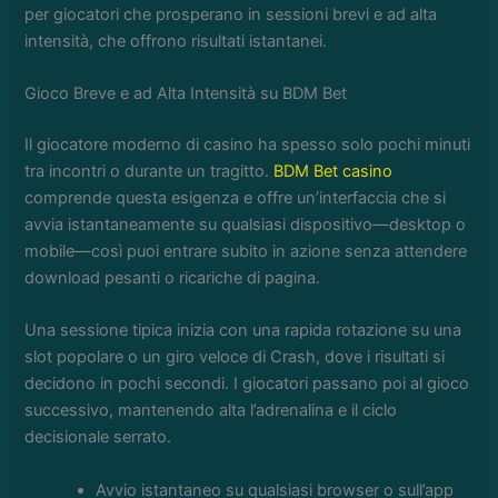
per giocatori che prosperano in sessioni brevi e ad alta
intensità, che offrono risultati istantanei.
Gioco Breve e ad Alta Intensità su BDM Bet
Il giocatore moderno di casino ha spesso solo pochi minuti
tra incontri o durante un tragitto.
BDM Bet casino
comprende questa esigenza e offre un’interfaccia che si
avvia istantaneamente su qualsiasi dispositivo—desktop o
mobile—così puoi entrare subito in azione senza attendere
download pesanti o ricariche di pagina.
Una sessione tipica inizia con una rapida rotazione su una
slot popolare o un giro veloce di Crash, dove i risultati si
decidono in pochi secondi. I giocatori passano poi al gioco
successivo, mantenendo alta l’adrenalina e il ciclo
decisionale serrato.
Avvio istantaneo su qualsiasi browser o sull’app