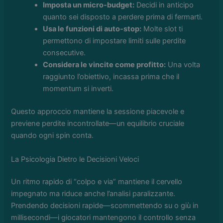
Imposta un micro‑budget:
Decidi in anticipo
quanto sei disposto a perdere prima di fermarti.
Usa le funzioni di auto‑stop:
Molte slot ti
permettono di impostare limiti sulle perdite
consecutive.
Considera le vincite come profitto:
Una volta
raggiunto l’obiettivo, incassa prima che il
momentum si inverti.
Questo approccio mantiene la sessione piacevole e
previene perdite incontrollate—un equilibrio cruciale
quando ogni spin conta.
La Psicologia Dietro le Decisioni Veloci
Un ritmo rapido di “colpo e via” mantiene il cervello
impegnato ma riduce anche l’analisi paralizzante.
Prendendo decisioni rapide—scommettendo su o giù in
millisecondi—i giocatori mantengono il controllo senza