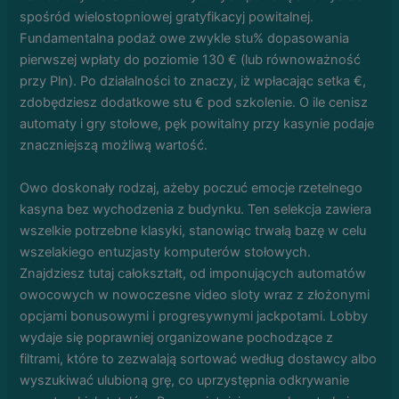
spośród wielostopniowej gratyfikacyj powitalnej.
Fundamentalna podaż owe zwykle stu% dopasowania
pierwszej wpłaty do poziomie 130 € (lub równoważność
przy Pln). Po działalności to znaczy, iż wpłacając setka €,
zdobędziesz dodatkowe stu € pod szkolenie. O ile cenisz
automaty i gry stołowe, pęk powitalny przy kasynie podaje
znaczniejszą możliwą wartość.
Owo doskonały rodzaj, ażeby poczuć emocje rzetelnego
kasyna bez wychodzenia z budynku. Ten selekcja zawiera
wszelkie potrzebne klasyki, stanowiąc trwałą bazę w celu
wszelakiego entuzjasty komputerów stołowych.
Znajdziesz tutaj całokształt, od imponujących automatów
owocowych w nowoczesne video sloty wraz z złożonymi
opcjami bonusowymi i progresywnymi jackpotami. Lobby
wydaje się poprawniej organizowane pochodzące z
filtrami, które to zezwalają sortować według dostawcy albo
wyszukiwać ulubioną grę, co uprzystępnia odkrywanie