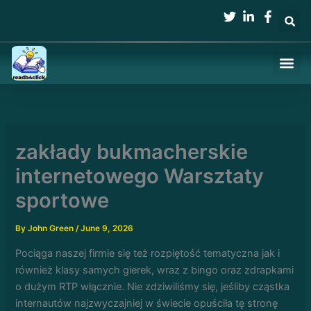
Skip
to
content
zakłady bukmacherskie
internetowego Warsztaty
sportowe
By
John Green
/
June 9, 2026
Pociąga naszej firmie się też rozpiętość tematyczna jak i
również klasy samych gierek, wraz z bingo oraz zdrapkami
o dużym RTP włącznie. Nie zdziwiliśmy się, jeśliby cząstka
internautów najzwyczajniej w świecie opuściła tę stronę