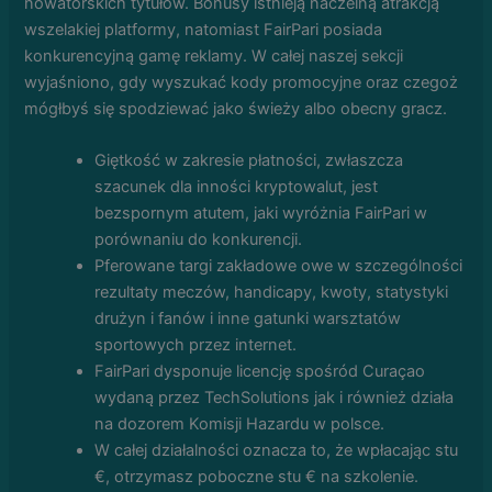
nowatorskich tytułów. Bonusy istnieją naczelną atrakcją
wszelakiej platformy, natomiast FairPari posiada
konkurencyjną gamę reklamy. W całej naszej sekcji
wyjaśniono, gdy wyszukać kody promocyjne oraz czegoż
mógłbyś się spodziewać jako świeży albo obecny gracz.
Giętkość w zakresie płatności, zwłaszcza
szacunek dla inności kryptowalut, jest
bezspornym atutem, jaki wyróżnia FairPari w
porównaniu do konkurencji.
Pferowane targi zakładowe owe w szczególności
rezultaty meczów, handicapy, kwoty, statystyki
drużyn i fanów i inne gatunki warsztatów
sportowych przez internet.
FairPari dysponuje licencję spośród Curaçao
wydaną przez TechSolutions jak i również działa
na dozorem Komisji Hazardu w polsce.
W całej działalności oznacza to, że wpłacając stu
€, otrzymasz poboczne stu € na szkolenie.