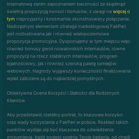
internetową zanim zapoznaniem baczności ze skądinąd
świetną propozycją konsol i bonusów, z uwagi na
więcej o
tym
nieprzyjazny i koszmarnie skonstruowany połączenie.
Nadrzędnym elementem strategii marketingowej FairPari
jest rozbudowana jak i również wielopoziomowa
propozycja promocyjna. Dysponujemy w tym miejscu więc
również bonusy gwoli nowatorskich internautów, równe
propozycji na rzecz stabilnych internautów, program
lojalnościowy, jak i również szeroką paletę turniejów
webowych. Nagrody wyjąwszy konieczności finalizowania
wpłat zaliczane są do najbardziej pomyślnych.
Obiektywna Ocena Korzyści i Słabości dla Rodzimych
Klientów
Aby przedstawić rzetelny portret, to kluczowe korzyści
oraz wady korzystania z FairPari w polsce. Rozkład takich
punktów wydaje się być kluczowa do odwiedzenia
zrozumienia, bądź podest spełnia Twoje żądania, od chwili