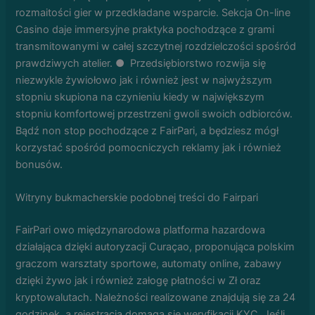
rozmaitości gier w przedkładane wsparcie. Sekcja On-line
Casino daje immersyjne praktyka pochodzące z grami
transmitowanymi w całej szczytnej rozdzielczości spośród
prawdziwych atelier. ● Przedsiębiorstwo rozwija się
niezwykle żywiołowo jak i również jest w najwyższym
stopniu skupiona na czynieniu kiedy w największym
stopniu komfortowej przestrzeni gwoli swoich odbiorców.
Bądź non stop pochodzące z FairPari, a będziesz mógł
korzystać spośród pomocniczych reklamy jak i również
bonusów.
Witryny bukmacherskie podobnej treści do Fairpari
FairPari owo międzynarodowa platforma hazardowa
działająca dzięki autoryzacji Curaçao, proponująca polskim
graczom warsztaty sportowe, automaty online, zabawy
dzięki żywo jak i również załogę płatności w Zł oraz
kryptowalutach. Należności realizowane znajdują się za 24
godzinek, a rejestracja domaga się weryfikacji KYC. Jeśli