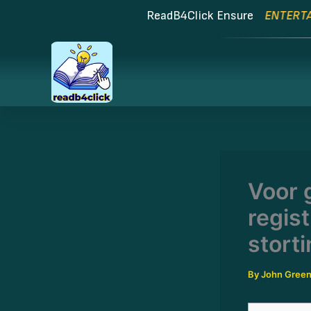
Skip
ReadB4Click Ensure
ENTERTAI
to
content
Voor 
regis
stort
By
John Gree