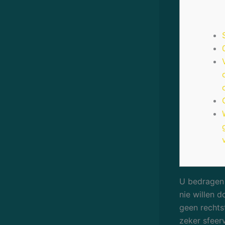
U bedragen 
nie willen 
geen rechts
zeker sfeerv