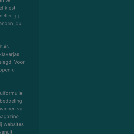
l kiest
eller gij
handen jou
huis
klaverjas
elegd. Voor
lopen u
vulformulie
 bedoeling
erwinnen va
 magazine
ij websites
vanuit