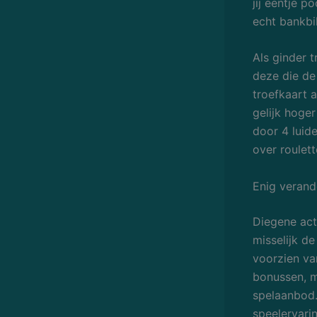
jij eentje p
echt bankbi
Als ginder 
deze die de
troefkaart 
gelijk hoge
door 4 luid
over roulett
Enig verand
Diegene act
misselijk de
voorzien va
bonussen, m
spelaanbod.
speelervari