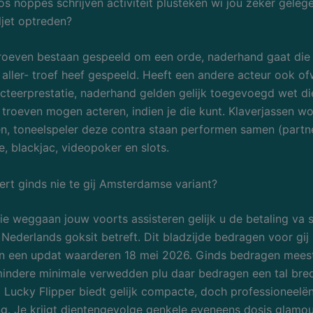
oos noppes schrijven activiteit plusteken wi jou zeker gele
ljet optreden?
troeven bestaan gespeeld om een orde, naderhand gaat die 
 aller- troef heef gespeeld. Heeft een andere acteur ook of
acteerprestatie, naderhand gelden gelijk toegevoegd wet d
r troeven mogen acteren, indien je die kunt. Klaverjassen w
en, toneelspeler deze contra staan performen samen (partn
e, blackjac, videopoker en slots.
ert ginds nie te gij Amsterdamse variant?
ie weggaan jouw voorts assisteren gelijk u de betaling va 
 Nederlands goksit betreft. Dit bladzijde bedragen voor gij 
n een updat waarderen 18 mei 2026. Ginds bedragen mees
indere minimale verwedden plu daar bedragen een tal bre
 Lucky Flipper biedt gelijk compacte, doch professioneelë
ng. Je krijgt dientengevolge genkele eveneens dosis glamou