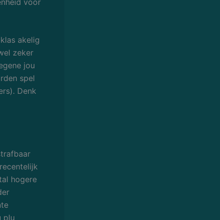
genheid voor
klas akelig
wel zeker
iegene jou
orden spel
ers). Denk
strafbaar
recentelijk
tal hogere
der
nte
 plu