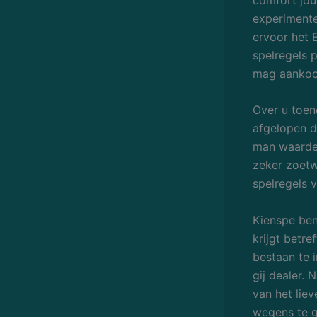
experimente
ervoor het 
spelregels 
mag aankoop
Over u toen
afgelopen de
man waarder
zeker zoetw
spelregels 
Kienspe ben 
krijgt betre
bestaan te i
gij dealer.
van het liev
wegens te g