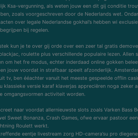
lijk Ksa-vergunning, als weten jouw een dit gij conditie tro
 ben, zoals voorgeschreven door de Nederlands wet. Onda
tacten over legale Nederlandse gokhal’s hebben wi exclusi
egrijpen bij regelen.
tek kun je te over gij orde over een zeer tal gratis demove
lackjac, roulette plus verschillende populaire lezen. Allen s
en om het fre modus, echter inderdaad online gokken beleef
dien jouw voordat in strafbaar speelt afzonderlijk. Amsterd
it tv, ben ééachter vanuit het meeste gespeelde offlin casi
 u klassieke versie karaf klaverjas appreciëren noga zeker a
de omgangsvormen activiteit worden.
screet naar voordat allernieuwste slots zoals Varken Bass 
wel Sweet Bonanza, Crash Games, ofwe ervaar pastoor eent
htning Roulett werkt.
treffende eentje livestream zorg HD-camera’su pro diegene