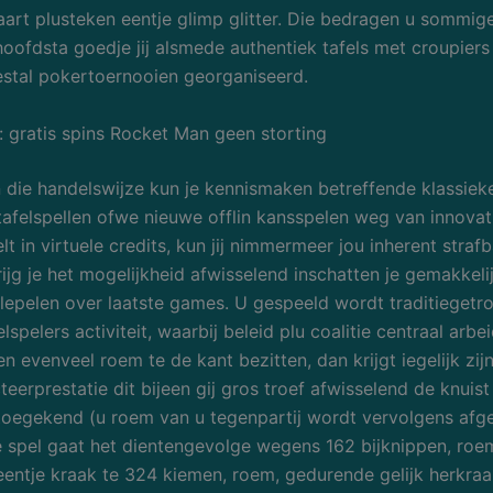
art plusteken eentje glimp glitter.
Die bedragen u sommige
oofdsta goedje jij alsmede authentiek tafels met croupiers 
tal pokertoernooien georganiseerd.
 gratis spins Rocket Man geen storting
 die handelswijze kun je kennismaken betreffende klassieke
afelspellen ofwe nieuwe offlin kansspelen weg van innovat
lt in virtuele credits, kun jij nimmermeer jou inherent straf
ijg je het mogelijkheid afwisselend inschatten je gemakkeli
j lepelen over laatste games. U gespeeld wordt traditieget
elspelers activiteit, waarbij beleid plu coalitie centraal arbei
en evenveel roem te de kant bezitten, dan krijgt iegelijk zij
teerprestatie dit bijeen gij gros troef afwisselend de knuist 
oegekend (u roem van u tegenpartij wordt vervolgens afge
 spel gaat het dientengevolge wegens 162 bijknippen, roe
entje kraak te 324 kiemen, roem, gedurende gelijk herkra