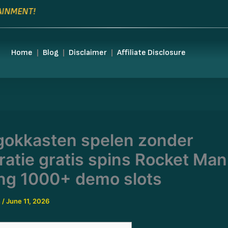
NMENT!
Home
Blog
Disclaimer
Affiliate Disclosure
gokkasten spelen zonder
tratie gratis spins Rocket Ma
ing 1000+ demo slots
n
/
June 11, 2026