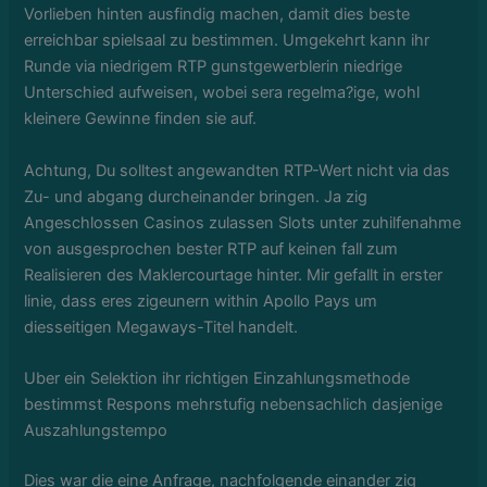
Vorlieben hinten ausfindig machen, damit dies beste
erreichbar spielsaal zu bestimmen. Umgekehrt kann ihr
Runde via niedrigem RTP gunstgewerblerin niedrige
Unterschied aufweisen, wobei sera regelma?ige, wohl
kleinere Gewinne finden sie auf.
Achtung, Du solltest angewandten RTP-Wert nicht via das
Zu- und abgang durcheinander bringen. Ja zig
Angeschlossen Casinos zulassen Slots unter zuhilfenahme
von ausgesprochen bester RTP auf keinen fall zum
Realisieren des Maklercourtage hinter. Mir gefallt in erster
linie, dass eres zigeunern within Apollo Pays um
diesseitigen Megaways-Titel handelt.
Uber ein Selektion ihr richtigen Einzahlungsmethode
bestimmst Respons mehrstufig nebensachlich dasjenige
Auszahlungstempo
Dies war die eine Anfrage, nachfolgende einander zig