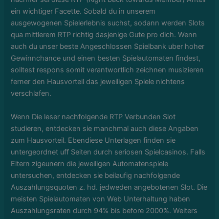
ein wichtiger Facette. Sobald du in unserem
ausgewogenen Spielerlebnis suchst, sodann werden Slots
qua mittlerem RTP richtig dasjenige Gute pro dich. Wenn
auch du unser beste Angeschlossen Spielbank uber hoher
Gewinnchance und einen besten Spielautomaten findest,
solltest respons somit verantwortlich zeichnen musizieren
ferner den Hausvorteil das jeweiligen Spiele nichtens
verschlafen.
Wenn Die leser nachfolgende RTP Verbunden Slot
studieren, entdecken sie manchmal auch diese Angaben
zum Hausvorteil. Ebendiese Unterlagen finden sie
untergeordnet uff Seiten durch seriosen Spielcasinos. Falls
Eltern zigeunern die jeweiligen Automatenspiele
untersuchen, entdecken sie beilaufig nachfolgende
Auszahlungsquoten z. hd. jedweden angebotenen Slot. Die
meisten Spielautomaten von Web Unterhaltung haben
Auszahlungsraten durch 94% bis before 2000%. Weiters