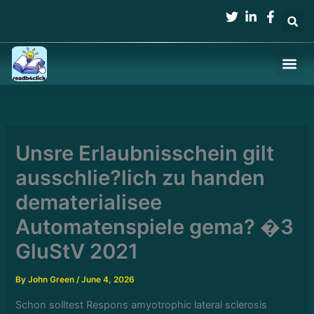
Skip
to
content
Unsre Erlaubnisschein gilt
ausschlie?lich zu handen
dematerialisee
Automatenspiele gema? �3
GluStV 2021
By
John Green
/
June 4, 2026
Schon solltest Respons amyotrophic lateral sclerosis