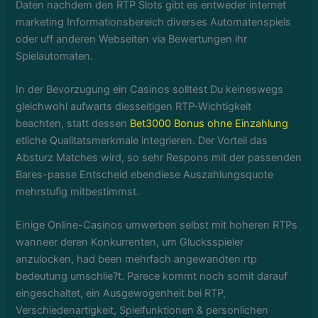
Daten nachdem den RTP Slots gibt es entweder internet
marketing Informationsbereich diverses Automatenspiels
oder uff anderen Webseiten via Bewertungen ihr
Spielautomaten.
In der Bevorzugung ein Casinos solltest Du keineswegs
gleichwohl aufwarts diesseitigen RTP-Wichtigkeit
beachten, statt dessen
Bet3000 Bonus ohne Einzahlung
etliche Qualitatsmerkmale integrieren. Der Vorteil das
Absturz Matches wird, so sehr Respons mit der passenden
Bares-passe Entscheid ebendiese Auszahlungsquote
mehrstufig mitbestimmst.
Einige Online-Casinos umwerben selbst mit hoheren RTPs
wanneer deren Konkurrenten, um Glucksspieler
anzulocken, had been mehrfach angewandten rtp
bedeutung umschlie?t. Parece kommt noch somit darauf
eingeschaltet, ein Ausgewogenheit bei RTP,
Verschiedenartigkeit, Spielfunktionen & personlichen