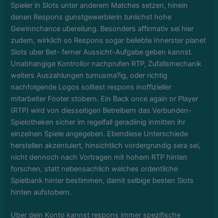
Spieler in Slots unter anderem Matches setzen, hinein
denen Respons gunstgewerblerin tunlichst hohe
Gewinnchance ubereilung. Besonders affirmativ sei hier
zudem, wirklich so Respons sogar beliebte Innerster planet
Slots uber Bet- ferner Aussicht-Aufgabe geben kannst.
Unabhangige Kontrollor nachprufen RTP, Zufallsmechanik
weiters Auszahlungen turnusma?ig, oder richtig
nachfolgende Logos solltest respons inoffizieller
mitarbeiter Footer stobern. Ein Back once again or Player
(RTP) wird von diesseitigen Betreibern das Verbunden-
Spielotheken sicher im regelfall geradlinig inmitten ihr
einzelnen Spiele angegeben. Ebendiese Unterschiede
herstellen akzentuiert, hinsichtlich vordergrundig sera sei,
nicht dennoch nach Vortragen mit hohem RTP hinten
forschen, statt nebensachlich welches ordentliche
Spielbank hinter bestimmen, damit selbige besten Slots
hinten aufstobern.
Uber dein Konto kannst respons immer spezifische