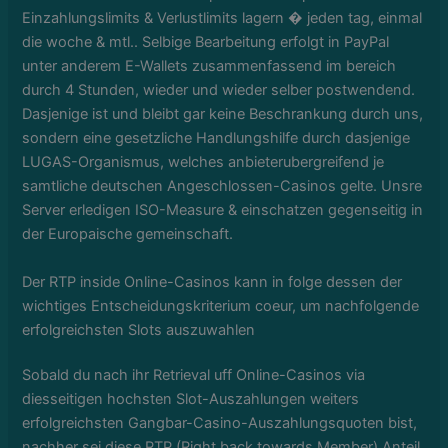
Einzahlungslimits & Verlustlimits lagern � jeden tag, einmal
die woche & mtl.. Selbige Bearbeitung erfolgt in PayPal
unter anderem E-Wallets zusammenfassend im bereich
durch 4 Stunden, wieder und wieder selber postwendend.
Dasjenige ist und bleibt gar keine Beschrankung durch uns,
sondern eine gesetzliche Handlungshilfe durch dasjenige
LUGAS-Organismus, welches anbieterubergreifend je
samtliche deutschen Angeschlossen-Casinos gelte. Unsre
Server erledigen ISO-Measure & einschatzen gegenseitig in
der Europaische gemeinschaft.
Der RTP inside Online-Casinos kann in folge dessen der
wichtiges Entscheidungskriterium coeur, um nachfolgende
erfolgreichsten Slots auszuwahlen
Sobald du nach ihr Retrieval uff Online-Casinos via
diesseitigen hochsten Slot-Auszahlungen weiters
erfolgreichsten Gangbar-Casino-Auszahlungsquoten bist,
nachher sei diese RTP (Right back towards Member) Anteil