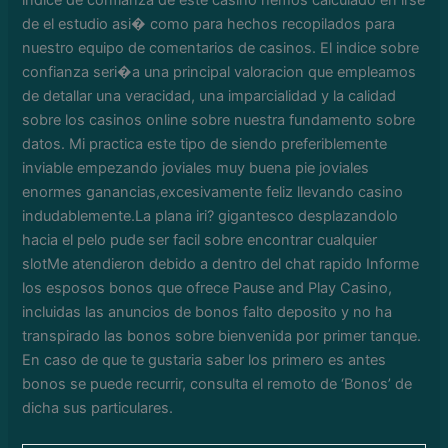
indice de confianza de este casino hemos calculado en irse
de el estudio asi� como para hechos recopilados para
nuestro equipo de comentarios de casinos. El indice sobre
confianza seri�a una principal valoracion que empleamos
de detallar una veracidad, una imparcialidad y la calidad
sobre los casinos online sobre nuestra fundamento sobre
datos. Mi practica este tipo de siendo preferiblemente
inviable empezando joviales muy buena pie joviales
enormes ganancias,excesivamente feliz llevando casino
indudablemente.La plana iri? gigantesco desplazandolo
hacia el pelo pude ser facil sobre encontrar cualquier
slotMe atendieron debido a dentro del chat rapido Informe
los esposos bonos que ofrece Pause and Play Casino,
incluidas las anuncios de bonos falto deposito y no ha
transpirado las bonos sobre bienvenida por primer tanque.
En caso de que te gustaria saber los primero es antes
bonos se puede recurrir, consulta el remoto de ‘Bonos’ de
dicha sus particulares.