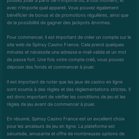
pouvez jouer à partir de n’importe où, à tout moment, et
avec n’importe quel appareil. Vous pouvez également
bénéficier de bonus et de promotions régulières, ainsi que
de la possibilité de gagner des jackpots énormes.
Pour commencer, il est important de créer un compte sur le
site web de Spinsy Casino France. Cela prend quelques
minutes et nécessite une adresse e-mail valide et un mot
de passe fort. Une fois votre compte créé, vous pouvez
déposer des fonds et commencer à jouer.
Il est important de noter que les jeux de casino en ligne
sont soumis à des règles et des réglementations strictes. Il
est donc important de vérifier les conditions de jeu et les
règles de jeu avant de commencer à jouer.
En résumé, Spinsy Casino France est un excellent choix
pour les amateurs de jeu en ligne. La plateforme est
sécurisée, amusante et offre de nombreuses options de