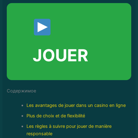
JOUER
Содержимое
Les avantages de jouer dans un casino en ligne
Plus de choix et de flexibilité
Les règles à suivre pour jouer de manière
responsable