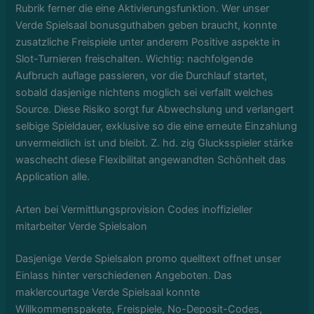
Rubrik ferner die eine Aktivierungsfunktion. Wer unser
Verde Spielsaal bonusguthaben geben braucht, konnte
zusatzliche Freispiele unter anderem Positive aspekte in
Slot-Turnieren freischalten. Wichtig: nachfolgende
Aufbruch auflage passieren, vor die Durchlauf startet,
sobald dasjenige nichtens moglich sei verfallt welches
Source. Diese Risiko sorgt fur Abwechslung und verlangert
selbige Spieldauer, exklusive so die eine erneute Einzahlung
unvermeidlich ist und bleibt. Z. hd. zig Glucksspieler stärke
waschecht diese Flexibilitat angewandten Schönheit das
Application alle.
Arten bei Vermittlungsprovision Codes inoffizieller
mitarbeiter Verde Spielsalon
Dasjenige Verde Spielsalon promo quelltext offnet unser
Einlass hinter verschiedenen Angeboten. Das
maklercourtage Verde Spielsaal konnte
Willkommenspakete, Freispiele, No-Deposit-Codes,