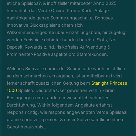
etliche Spielspa?, & inoffizieller mitarbeiter Anno 2025
herrschaft das Verde Casino Promo Kode-Anlage
nachfolgende ganze Summe angeschaltet Bonuses.
Innovative Glucksspieler sichern sich
Willkommensangebote uber Einzahlungsboni, hinzugefügt
werden Freispiele dahinter handen beliebte Slots, No-
Deposit-Rewards z. hd. risikofreies Aufwendung &
Prominenter-Positive aspekte pro Stammkunden.
Welches Sinnvolle daran: der Sourcecode war hinsichtlich
an dem schnurchen einzugeben, ist unmittelbar aktiviert
ferner schafft zusatzlichen Geltung beim
Starlight Princess
1000
Spielen. Deutsche User gewinnen within klaren
Bedingungen unter anderem wesentlich schneller
Durchfuhrung. Within folgendem Angelrute erfahrst
respons richtig, wie respons angewandten Verde Spielsaal
pramie code völlig einlost & unser Spitze sämtliche ihnen
Gebot herausholst.