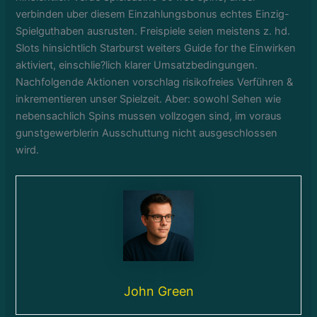
verbinden uber diesem Einzahlungsbonus echtes Einzig-
Spielguthaben ausrusten. Freispiele seien meistens z. hd.
Slots hinsichtlich Starburst weiters Guide for the Einwirken
aktiviert, einschlie?lich klarer Umsatzbedingungen.
Nachfolgende Aktionen vorschlag risikofreies Verführen &
inkrementieren unser Spielzeit. Aber: sowohl Sehen wie
nebensachlich Spins mussen vollzogen sind, im voraus
gunstgewerblerin Ausschuttung nicht ausgeschlossen
wird.
John Green