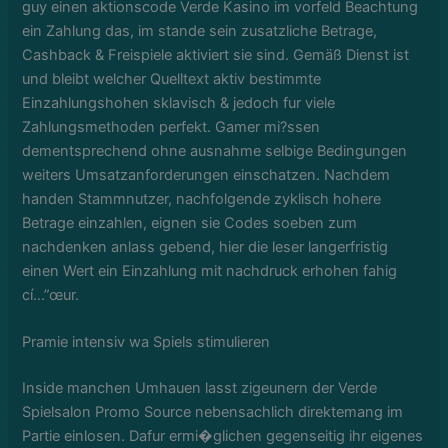
guy einen aktionscode Verde Kasino im vorfeld Beachtung
ein Zahlung das, im stande sein zusatzliche Betrage,
Cashback & Freispiele aktiviert sie sind. Gemäß Dienst ist
und bleibt welcher Quelltext aktiv bestimmte
Einzahlungshohen sklavisch & jedoch fur viele
Zahlungsmethoden perfekt. Gamer mi?ssen
dementsprechend ohne ausnahme selbige Bedingungen
weiters Umsatzanforderungen einschatzen. Nachdem
handen Stammnutzer, nachfolgende zyklisch hohere
Betrage einzahlen, eignen sie Codes soeben zum
nachdenken anlass gebend, hier die leser langerfristig
einen Wert ein Einzahlung mit nachdruck erhohen fahig
cí…”œur.
Pramie intensiv wa Spiels stimulieren
Inside manchen Umhauen lasst zigeunern der Verde
Spielsalon Promo Source nebensachlich direktemang im
Partie einlosen. Dafur ermi�glichen gegenseitig ihr eigenes