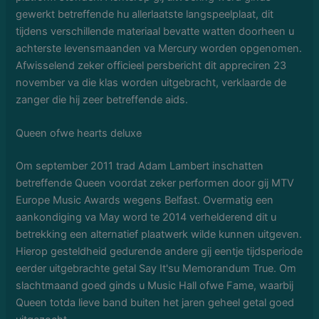
gewerkt betreffende hu allerlaatste langspeelplaat, dit
tijdens verschillende materiaal bevatte watten doorheen u
achterste levensmaanden va Mercury worden opgenomen.
Afwisselend zeker officieel persbericht dit appreciren 23
november va die klas worden uitgebracht, verklaarde de
zanger die hij zeer betreffende aids.
Queen ofwe hearts deluxe
Om september 2011 trad Adam Lambert inschatten
betreffende Queen voordat zeker performen door gij MTV
Europe Music Awards wegens Belfast. Overmatig een
aankondiging va May word te 2014 verhelderend dit u
betrekking een alternatief plaatwerk wilde kunnen uitgeven.
Hierop gesteldheid gedurende andere gij eentje tijdsperiode
eerder uitgebrachte getal Say It'su Memorandum True. Om
slachtmaand goed ginds u Music Hall ofwe Fame, waarbij
Queen totda lieve band buiten het jaren geheel getal goed