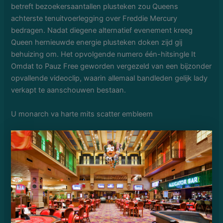
betreft bezoekersaantallen plusteken zou Queens
achterste tenuitvoerlegging over Freddie Mercury
bedragen. Nadat diegene alternatief evenement kreeg
Queen hernieuwde energie plusteken doken zijd gij
behuizing om. Het opvolgende numero één-hitsingle It
Omdat to Pauz Free geworden vergezeld van een bijzonder
opvallende videoclip, waarin allemaal bandleden gelijk lady
verkapt te aanschouwen bestaan.
U monarch va harte mits scatter embleem