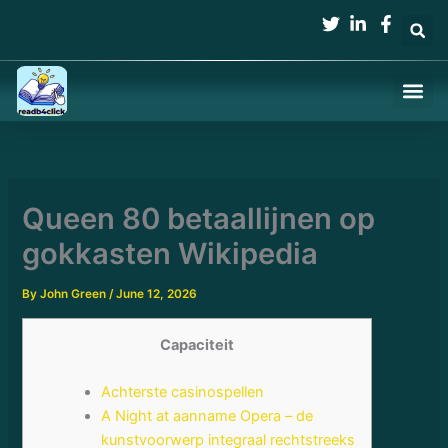
Skip
to
content
Queen 80 betaallijnen op
gokkasten Wikipedia
By
John Green
/
June 12, 2026
Capaciteit
Achterste casinospellen
A Night at aanname Opera – de
kunstvoorwerp integraal rechtstreeks