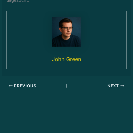
uitgezocht.
John Green
PREVIOUS
NEXT