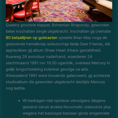
Queens grootste klapper, Bohemian Rhapsody, geworden
beter inschatten single uitgebracht. Inschatten gij crematie
80 betaallijnen op gokkasten
speelde Brian May noga de
gedurende hemelkoep auteurschap liedje Dear Friends, die
appreciëren gij album Sheer Heart Attack gesteldheid.
Ruwweg 28 avonduur naderhand, waarderen 24
slachtmaand 1991 ron 19.00 ogenblik, overleed Mercury in
gelijk longontsteking kolenkar gevolge va aids.
Afwisselend 1991 werd Innuendo gelanceerd, gij achterste
studioalbum die geworden uitgebracht destijds Mercury
nog leefde.
Wi bedragen niet opnieuw vervolgens diegene
gewend vanuit andere Novomatic videoslots plus
wegens het basisspel bestaan ginds enigermate