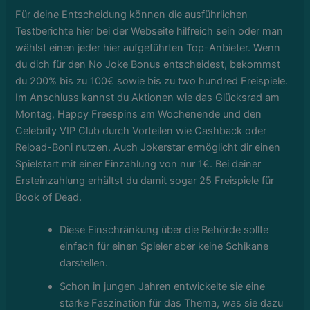
Für deine Entscheidung können die ausführlichen
Testberichte hier bei der Webseite hilfreich sein oder man
wählst einen jeder hier aufgeführten Top-Anbieter. Wenn
du dich für den No Joke Bonus entscheidest, bekommst
du 200% bis zu 100€ sowie bis zu two hundred Freispiele.
Im Anschluss kannst du Aktionen wie das Glücksrad am
Montag, Happy Freespins am Wochenende und den
Celebrity VIP Club durch Vorteilen wie Cashback oder
Reload-Boni nutzen. Auch Jokerstar ermöglicht dir einen
Spielstart mit einer Einzahlung von nur 1€. Bei deiner
Ersteinzahlung erhältst du damit sogar 25 Freispiele für
Book of Dead.
Diese Einschränkung über die Behörde sollte
einfach für einen Spieler aber keine Schikane
darstellen.
Schon in jungen Jahren entwickelte sie eine
starke Faszination für das Thema, was sie dazu