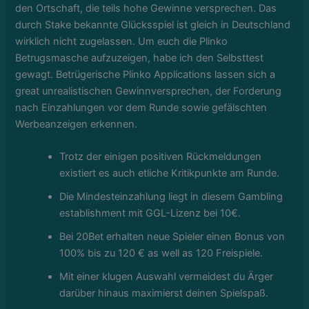
den Ortschaft, die teils hohe Gewinne versprechen. Das
durch Stake bekannte Glücksspiel ist gleich in Deutschland
wirklich nicht zugelassen. Um euch die Plinko
Betrugsmasche aufzuzeigen, habe ich den Selbsttest
gewagt. Betrügerische Plinko Applications lassen sich a
great unrealistischen Gewinnversprechen, der Forderung
nach Einzahlungen vor dem Runde sowie gefälschten
Werbeanzeigen erkennen.
Trotz der einigen positiven Rückmeldungen
existiert es auch etliche Kritikpunkte am Runde.
Die Mindesteinzahlung liegt in diesem Gambling
establishment mit GGL-Lizenz bei 10€.
Bei 20Bet erhalten neue Spieler einen Bonus von
100% bis zu 120 € as well as 120 Freispiele.
Mit einer klugen Auswahl vermeidest du Ärger
darüber hinaus maximierst deinen Spielspaß.