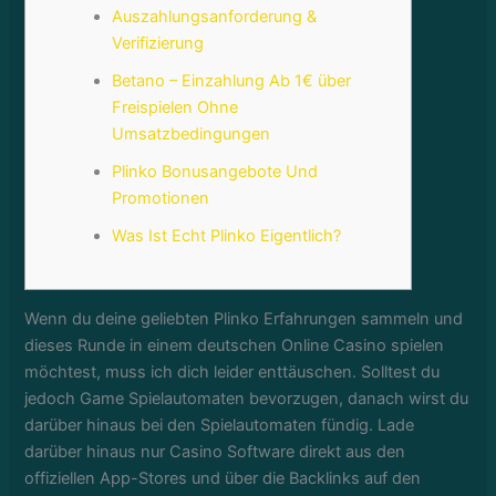
Auszahlungsanforderung &
Verifizierung
Betano – Einzahlung Ab 1€ über
Freispielen Ohne
Umsatzbedingungen
Plinko Bonusangebote Und
Promotionen
Was Ist Echt Plinko Eigentlich?
Wenn du deine geliebten Plinko Erfahrungen sammeln und
dieses Runde in einem deutschen Online Casino spielen
möchtest, muss ich dich leider enttäuschen. Solltest du
jedoch Game Spielautomaten bevorzugen, danach wirst du
darüber hinaus bei den Spielautomaten fündig. Lade
darüber hinaus nur Casino Software direkt aus den
offiziellen App-Stores und über die Backlinks auf den