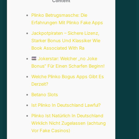
Content
Plinko Betrugsmasche: Die
Erfahrungen Mit Plinko Fake Apps
Jackpotpiraten – Sichere Lizenz,
Starker Bonus Und Klassiker Wie
Book Associated With Ra
Jokerstar: Welcher „no Joke
Bonus“ Für Einen Scharfen Beginn!
Welche Plinko Bogus Apps Gibt Es
Derzeit?
Betano Slots
Ist Plinko In Deutschland Lawful?
Plinko Ist Natürlich In Deutschland
Wirklich Nicht Zugelassen (achtung
Vor Fake Casinos)