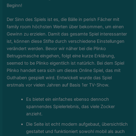
Beginn!
Der Sinn des Spiels ist es, die Bälle in perish Fächer mit
family room höchsten Werten über bekommen, um einen
Gewinn zu erzielen. Damit das gesamte Spiel interessanter
ist, können diese Stifte durch verschiedene Einstellungen
verändert werden. Bevor wir näher bei die Plinko
Betrugsmasche eingehen, folgt eine kurze Erklärung,
seemed to be Plinko eigentlich ist natürlich. Bei dem Spiel
Plinko handelt sera sich um dieses Online Spiel, das mit
Guthaben gespielt wird. Entwickelt wurde das Spiel
erstmals vor vielen Jahren auf Basis 1er TV-Show.
Es bietet ein einfaches ebenso dennoch
spannendes Spielerlebnis, das viele Zocker
anzieht.
Die Seite ist echt modern aufgebaut, übersichtlich
gestaltet und funktioniert sowohl mobil als auch