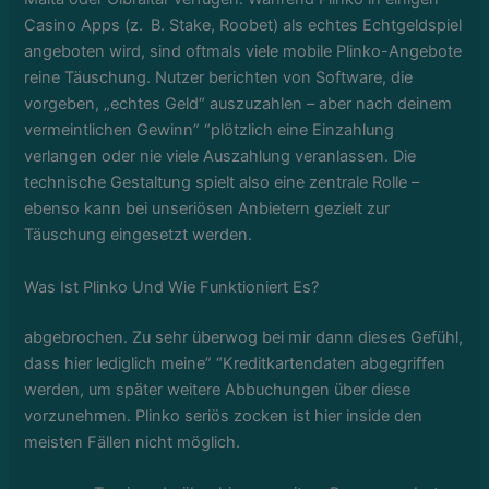
Casino Apps (z. B. Stake, Roobet) als echtes Echtgeldspiel
angeboten wird, sind oftmals viele mobile Plinko-Angebote
reine Täuschung. Nutzer berichten von Software, die
vorgeben, „echtes Geld“ auszuzahlen – aber nach deinem
vermeintlichen Gewinn” “plötzlich eine Einzahlung
verlangen oder nie viele Auszahlung veranlassen. Die
technische Gestaltung spielt also eine zentrale Rolle –
ebenso kann bei unseriösen Anbietern gezielt zur
Täuschung eingesetzt werden.
Was Ist Plinko Und Wie Funktioniert Es?
abgebrochen. Zu sehr überwog bei mir dann dieses Gefühl,
dass hier lediglich meine” “Kreditkartendaten abgegriffen
werden, um später weitere Abbuchungen über diese
vorzunehmen. Plinko seriös zocken ist hier inside den
meisten Fällen nicht möglich.