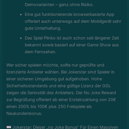
Demovarianten – ganz ohne Risiko.
Eine gut funktionierende browserbasierte App
offeriert auch unterwegs auf dem Mobilgerät sehr
gute Unterhaltung.
Das Spiel Plinko ist auch schon seit längerer Zeit
bekannt sowie basiert auf einer Game Show aus
dem Fernsehen.
Wer sicher spielen möchte, sollte nur geprüfte und
lizenzierte Anbieter wählen. Bei Jokerstar sind Spieler in
einer sicheren Umgebung gut aufgehoben. Hohe
Sicherheitsstandards und eine gültige Lizenz der GGL
zeigen die Seriosität des Anbieters. Der No Joke Reward
zur Begrüßung offeriert ab einer Ersteinzahlung von 20€
einen 200% bis 100€ plus 250 Freispiele als
Neukundenbonus.
Jokerstar: Dieser „no Joke Bonus“ Für Einen Massiven