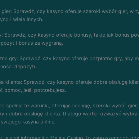
 gier: Sprawdź, czy kasyno oferuje szeroki wybór gier, w t
yno i wiele innych.
y: Sprawdź, czy kasyno oferuje bonusy, takie jak bonus pow
pozyt i bonus za wygraną.
atne gry: Sprawdź, czy kasyno oferuje bezpłatne gry, aby 
ności depozytu.
ga klienta: Sprawdź, czy kasyno oferuje dobre obsługę klie
 pomoc, jeśli potrzebujesz.
o spełnia te warunki, oferując licencję, szeroki wybór gier,
ry i dobre obsługę klienta. Dlatego warto rozważyć wybran
 swojego kasyna online.
sz więcej informacji o Malina Casino, to zapraszamy do od