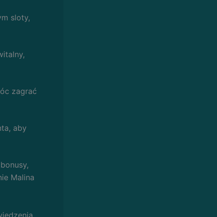
ym sloty,
italny,
móc zagrać
nta, aby
 bonusy,
ie Malina
wiedzenia