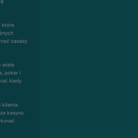
ją
 które
óżnych
znać zasady
 wiele
a, poker i
rać kiedy
klienta.
sze kasyno
ykonać