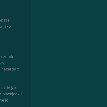
epszej
o jako
 szeroki
ka,
y hazardu z
takie jak
k blackjack i
nieść