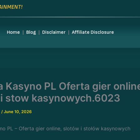
NMENT!
Home
Blog
Disclaimer
Affiliate Disclosure
a Kasyno PL Oferta gier onlin
 i stow kasynowych.6023
n
/
June 10, 2026
no PL – Oferta gier online, slotów i stołów kasynowych