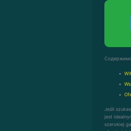
Содержим
Wi
Ws
Of
Jeśli szuka
jest ideal
szerokiej g