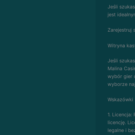
Jeśli szuka
jest idealny
Zarejestruj 
Witryna kas
Jeśli szuka
Malina Casi
wybór gier 
wyborze naj
Wskazówki w
1. Licencja
licencję. L
legalne i be