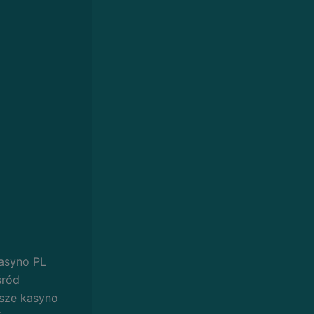
Kasyno PL
śród
asze kasyno