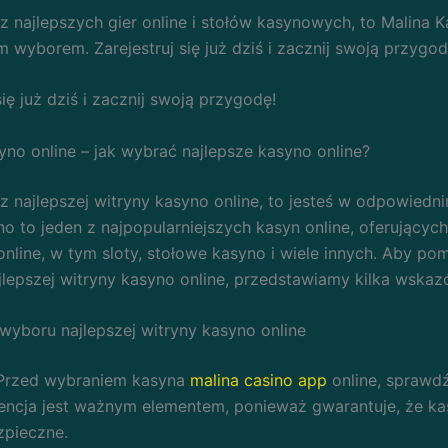
sz najlepszych gier online i stołów kasynowych, to Malina 
m wyborem. Zarejestruj się już dziś i zacznij swoją przygod
się już dziś i zacznij swoją przygodę!
yno online – jak wybrać najlepsze kasyno online?
sz najlepszej witryny kasyno online, to jesteś w odpowiedni
no to jeden z najpopularniejszych kasyn online, oferujących
online, w tym sloty, stołowe kasyno i wiele innych. Aby p
lepszej witryny kasyno online, przedstawiamy kilka wskaz
yboru najlepszej witryny kasyno online
: Przed wybraniem kasyna
malina casino app
online, sprawd
icencja jest ważnym elementem, ponieważ gwarantuje, że ka
zpieczne.