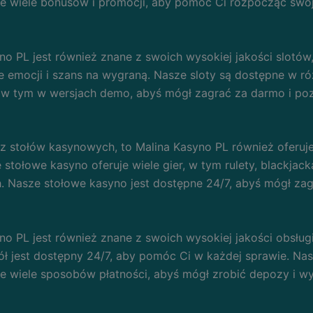
że wiele bonusów i promocji, aby pomóc Ci rozpocząć swo
no PL jest również znane z swoich wysokiej jakości slotów,
le emocji i szans na wygraną. Nasze sloty są dostępne w r
 w tym w wersjach demo, abyś mógł zagrać za darmo i po
sz stołów kasynowych, to Malina Kasyno PL również oferuje
 stołowe kasyno oferuje wiele gier, w tym rulety, blackjack
h. Nasze stołowe kasyno jest dostępne 24/7, abyś mógł zag
no PL jest również znane z swoich wysokiej jakości obsługi 
ł jest dostępny 24/7, aby pomóc Ci w każdej sprawie. Na
że wiele sposobów płatności, abyś mógł zrobić depozy i w