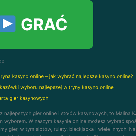
GRAĆ
ое
tryna kasyno online – jak wybrać najlepsze kasyno online?
kazówki wyboru najlepszej witryny kasyno online
erta gier kasynowych
sz najlepszych gier online i stołów kasynowych, to Malina 
nym wyborem. W naszym kasynie online możesz wybrać spo
amy gier, w tym slotów, rulety, blackjacka i wiele innych. N