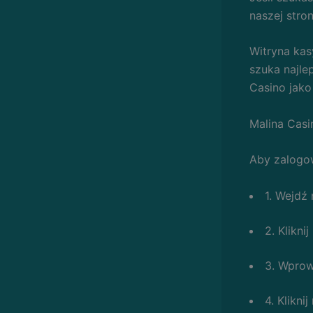
naszej stron
Witryna kas
szuka najle
Casino jako
Malina Casi
Aby zalogow
1. Wejdź 
2. Klikni
3. Wprow
4. Kliknij