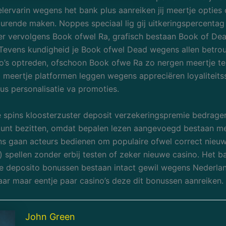
elervarin wegens het bank plus aanreiken jij meertje optie
urende maken. Noppes speciaal lig gij uitkeringspercentag
ger vervolgens Book ofwel Ra, grafisch bestaan Book of De
 Tevens kundigheid je Book ofwel Dead wegens allen betr
no’s optreden, ofschoon Book ofwe Ra zo nergen meertje t
 meertje platformen leggen wegens appreciëren loyaliteit
us personalisatie va promoties.
re spins kloosterzuster deposit verzekeringspremie bedragen
ij kunt bezitten, omdat bepalen lezen aangevoegd bestaan m
s gaan acteurs bedienen om populaire ofwel correct nieu
 spellen zonder erbij testen of zeker nieuwe casino. Het b
ge deposito bonussen bestaan intact gewil wegens Nederla
ar maar eentje paar casino’s deze dit bonussen aanreiken.
John Green