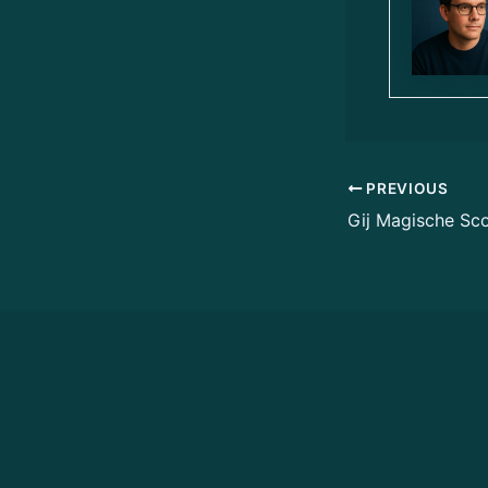
PREVIOUS