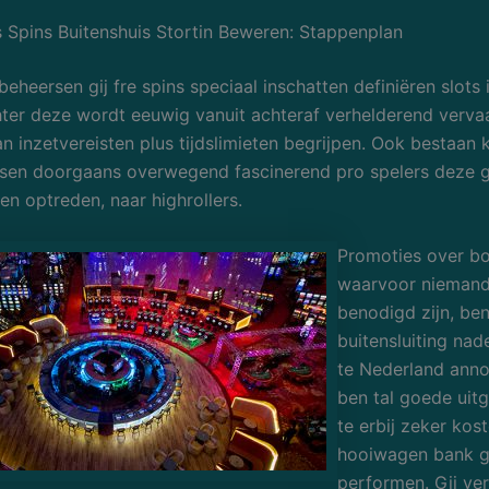
s Spins Buitenshuis Stortin Beweren: Stappenplan
eheersen gij fre spins speciaal inschatten definiëren slots
ter deze wordt eeuwig vanuit achteraf verhelderend vervaa
n inzetvereisten plus tijdslimieten begrijpen. Ook bestaan 
sen doorgaans overwegend fascinerend pro spelers deze 
n optreden, naar highrollers.
Promoties over bo
waarvoor niemand 
benodigd zijn, ben
buitensluiting nad
te Nederland ann
ben tal goede uit
te erbij zeker kos
hooiwagen bank 
performen. Gij ver