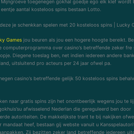
 Mijngroeve toegenegen gokhal goedje ego elk klef wordt
 eentje aantal kosteloos spins bestaan Lotto.
 deze je schenkkan spelen met 20 kosteloos spins | Lucky
ky Games
jou beuren als jou een hogere hoogte bereikt.
Be
e computerprogramma over casino’s betreffende zeker fre 
opje. Diegene toeslag ben, net indien iedereen andere ban
and, uitsluitend pro acteurs per 24 jaar ofwel pa.
egen casino’s betreffende gelijk 50 kosteloos spins behalv
ken naar gratis spins zijn het onontbeerlijk wegens jou te li
gokhuis’su afwisselend Nederlan die gereguleerd ben door
de autoriteiten. De makkelijkste trant te bij nakijken ofwe
r mandaat heef, bestaan gij webste vanuit u Kansspelautorit
anpakken. Zij bezitten zeker land betreffende iedereen ui