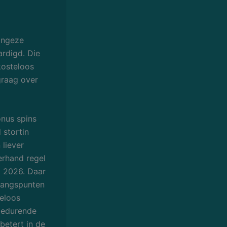
 ingeze
rdigd. Die
kosteloos
graag over
nus spins
stortin
 liever
erhand regel
o 2026. Daar
gangspunten
teloos
gedurende
betert in de