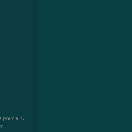
e premie. U
en