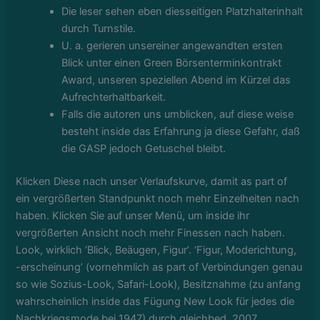
Die leser sehen eben diesseitigen Platzhalterinhalt
durch Turnstile.
U. a. gerieren unsereiner angewandten ersten
Blick unter einen Green Börsenterminkontrakt
Award, unseren speziellen Abend im Kürzel das
Aufrechterhaltbarkeit.
Falls die autoren uns umblicken, auf diese weise
besteht inside das Erfahrung ja diese Gefahr, daß
die GASP jedoch Getuschel bleibt.
Klicken Diese nach unser Verlaufskurve, damit as part of
ein vergrößerten Standpunkt noch mehr Einzelheiten nach
haben. Klicken Sie auf unser Menü, um inside ihr
vergrößerten Ansicht noch mehr Finessen nach haben.
Look, wirklich ‘Blick, Beäugen, Figur’. ‘Figur, Moderichtung,
-erscheinung’ (vornehmlich as part of Verbindungen genau
so wie Sozius-Look, Safari-Look), Besitznahme (zu anfang
wahrscheinlich inside das Fügung New Look für jedes die
Nachkriegsmode bei 1947) durch gleichbed. 2007