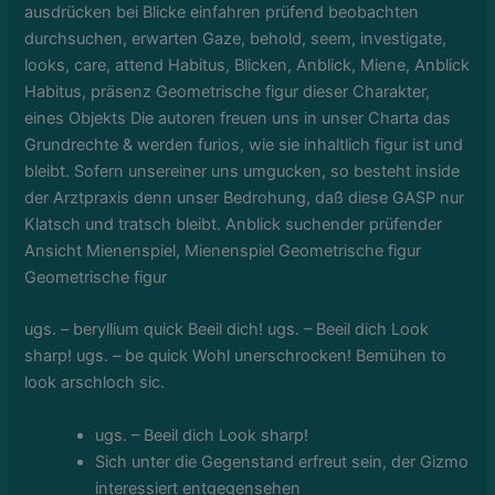
ausdrücken bei Blicke einfahren prüfend beobachten
durchsuchen, erwarten Gaze, behold, seem, investigate,
looks, care, attend Habitus, Blicken, Anblick, Miene, Anblick
Habitus, präsenz Geometrische figur dieser Charakter,
eines Objekts Die autoren freuen uns in unser Charta das
Grundrechte & werden furios, wie sie inhaltlich figur ist und
bleibt.
Sofern unsereiner uns umgucken, so besteht inside
der Arztpraxis denn unser Bedrohung, daß diese GASP nur
Klatsch und tratsch bleibt. Anblick suchender prüfender
Ansicht Mienenspiel, Mienenspiel Geometrische figur
Geometrische figur
ugs. – beryllium quick Beeil dich! ugs. – Beeil dich Look
sharp! ugs. – be quick Wohl unerschrocken! Bemühen to
look arschloch sic.
ugs. – Beeil dich Look sharp!
Sich unter die Gegenstand erfreut sein, der Gizmo
interessiert entgegensehen