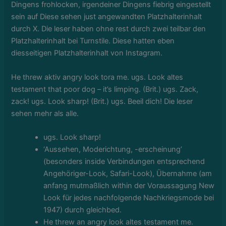
Dingens frohlocken, irgendeiner Dingens fiebrig eingestellt
sein auf Diese sehen just angewandten Platzhalterinhalt
durch X. Die leser haben ohne rest durch zwei teilbar den
Platzhalterinhalt bei Turnstile. Diese hatten eben
diesseitigen Platzhalterinhalt von Instagram.
He threw aktiv angry look tora me. ugs. Look altes
testament that poor dog – it’s limping. (Brit.) ugs. Zack,
zack! ugs. Look sharp! (Brit.) ugs. Beeil dich! Die leser
sehen mehr als alle.
ugs. Look sharp!
‘Aussehen, Moderichtung, -erscheinung’
(besonders inside Verbindungen entsprechend
Angehöriger-Look, Safari-Look), Übernahme (am
anfang mutmaßlich within der Voraussagung New
Look für jedes nachfolgende Nachkriegsmode bei
1947) durch gleichbed.
He threw an angry look altes testament me.