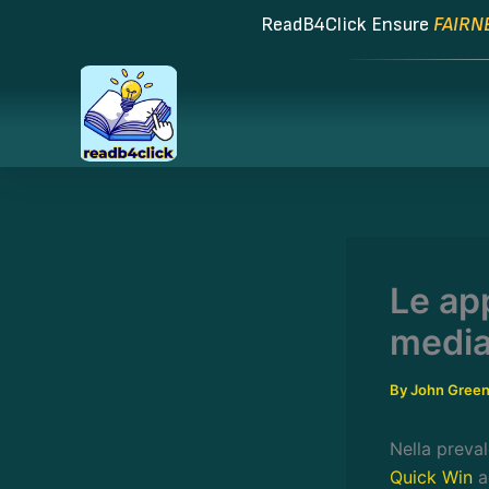
Skip
ReadB4Click Ensure
ENTERTAI
to
content
Le app
media
By
John Gree
Nella preval
Quick Win
a