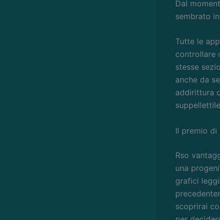
Dal momento 
sembrato ind
Tutte le app
controllare
stesse sezio
anche da sen
addirittura 
suppellettil
Il premio di
Rso vantaggi
una progenit
grafici legg
precedentem
scoprirai c
per decider