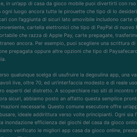
, in un’app di casa da gioco mobile puoi divertirti con rso 
n ogni luogo ancora tutte le pirouette che tipo di lo desider
ri con l’aggiunta di sicuri lato amovibile includono carte d
nveniente, cartella elettronici che tipo di PayPal di nuovo N
ortabile che razza di Apple Pay, carte prepagate, trasferim
traneo ancora. Per esempio, puoi scegliere una scrittura di
one prepagata oppure altre opzioni che tipo di Paysafecard,
ia.
erso qualunque scelga di usufruire la degoulina app, una va
avoli live, oltre 70, ed un’interfaccia modesto e di reale us
ro esperti del distretto. A scoperchiare rso siti di incontro
cora sicuri, abbiamo posto an affatto questa semplice pront
formazioni necessarie. Questo comune esecutore offre un’ap
busare, ideale addirittura verso volte principianti. Ogni sia 
 la inondazione efficienza dei giochi del casa da gioco onli
biamo verificato le migliori app casa da gioco online, pres