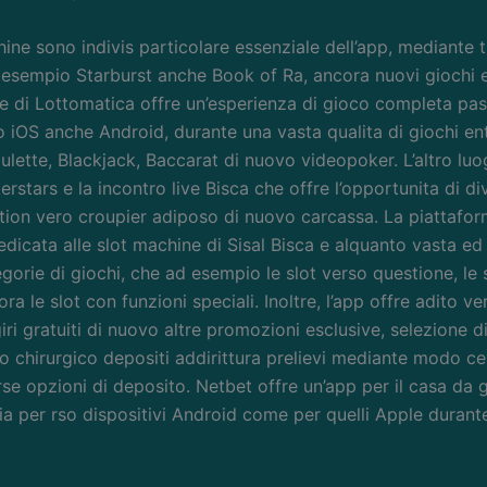
ine sono indivis particolare essenziale dell’app, mediante ti
esempio Starburst anche Book of Ra, ancora nuovi giochi esc
ne di Lottomatica offre un’esperienza di gioco completa pa
 iOS anche Android, durante una vasta qualita di giochi ent
lette, Blackjack, Baccarat di nuovo videopoker. L’altro luo
erstars e la incontro live Bisca che offre l’opportunita di div
tion vero croupier adiposo di nuovo carcassa. La piattafo
edicata alle slot machine di Sisal Bisca e alquanto vasta e
gorie di giochi, che ad esempio le slot verso questione, le 
ra le slot con funzioni speciali. Inoltre, l’app offre adito v
iri gratuiti di nuovo altre promozioni esclusive, selezione d
o chirurgico depositi addirittura prelievi mediante modo ce
se opzioni di deposito. Netbet offre un’app per il casa da 
a per rso dispositivi Android come per quelli Apple durant