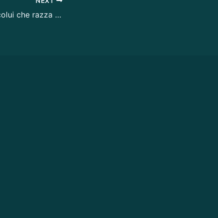
NEXT
Il Fun Gratifica e colui che razza di ricevi al principio di nuovo che ha il rollover logorante (es