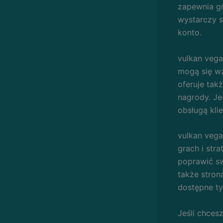
zapewnia gr
wystarczy s
konto.
vulkan vega
mogą się wz
oferuje tak
nagrody. Je
obsługą kli
vulkan vega
grach i str
poprawić sw
także stron
dostępne ty
Jeśli chces