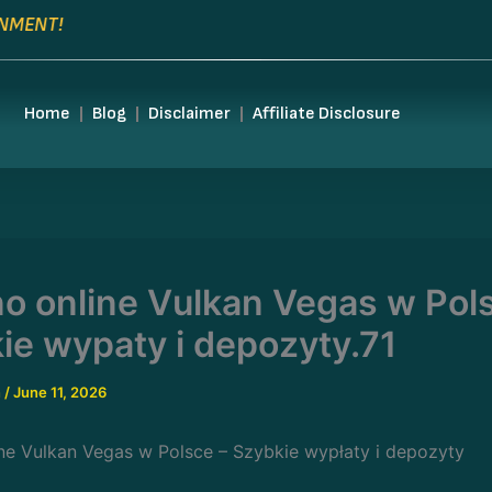
NMENT!
Home
Blog
Disclaimer
Affiliate Disclosure
o online Vulkan Vegas w Pol
ie wypaty i depozyty.71
n
/
June 11, 2026
ne Vulkan Vegas w Polsce – Szybkie wypłaty i depozyty