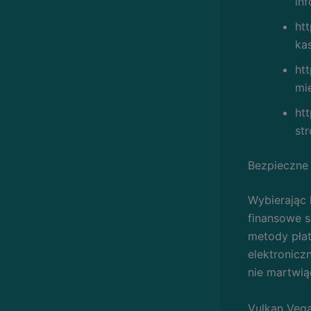
inf
ht
ka
ht
mi
ht
str
Bezpieczne 
Wybierając 
finansowe s
metody płat
elektronicz
nie martwią
Vulkan Veg