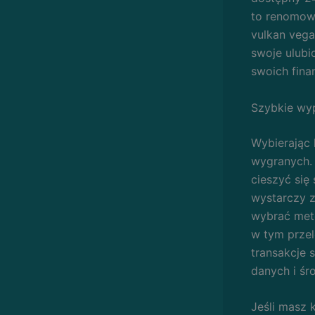
to renomowa
vulkan vegas
swoje ulubi
swoich fina
Szybkie wyp
Wybierając 
wygranych. 
cieszyć się
wystarczy z
wybrać meto
w tym przel
transakcje 
danych i śr
Jeśli masz 