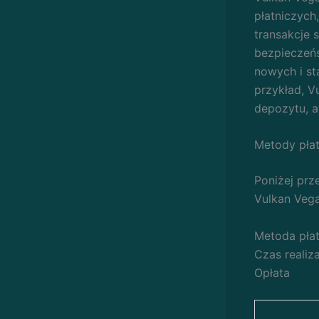
płatniczych,
transakcje 
bezpieczeńs
nowych i st
przykład, V
depozytu, a
Metody pła
Poniżej prz
Vulkan Vega
Metoda płat
Czas realiza
Opłata