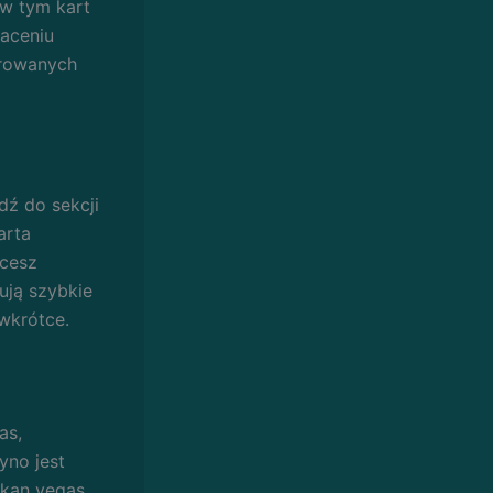
 w tym kart
łaceniu
erowanych
dź do sekcji
arta
hcesz
rują szybkie
wkrótce.
as,
yno jest
lkan vegas