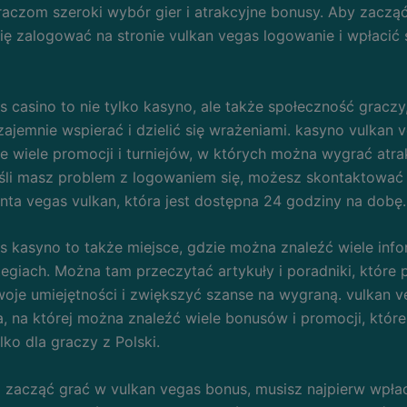
aczom szeroki wybór gier i atrakcyjne bonusy. Aby zacząć
ię zalogować na stronie vulkan vegas logowanie i wpłacić 
s casino to nie tylko kasyno, ale także społeczność graczy
ajemnie wspierać i dzielić się wrażeniami. kasyno vulkan 
że wiele promocji i turniejów, w których można wygrać atra
śli masz problem z logowaniem się, możesz skontaktować 
enta vegas vulkan, która jest dostępna 24 godziny na dobę.
s kasyno to także miejsce, gdzie można znaleźć wiele info
ategiach. Można tam przeczytać artykuły i poradniki, które
oje umiejętności i zwiększyć szanse na wygraną. vulkan v
a, na której można znaleźć wiele bonusów i promocji, które
lko dla graczy z Polski.
z zacząć grać w vulkan vegas bonus, musisz najpierw wpłac