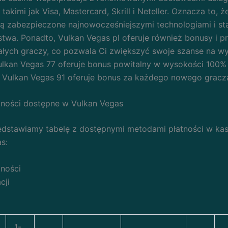
 takimi jak Visa, Mastercard, Skrill i Neteller. Oznacza to, 
są zabezpieczone najnowocześniejszymi technologiami i s
twa. Ponadto, Vulkan Vegas pl oferuje również bonusy i p
ałych graczy, co pozwala Ci zwiększyć swoje szanse na w
ulkan Vegas 77 oferuje bonus powitalny w wysokości 100%
 Vulkan Vegas 91 oferuje bonus za każdego nowego gracz
tności dostępne w Vulkan Vegas
edstawiamy tabelę z dostępnymi metodami płatności w kas
s:
ności
cji
1-