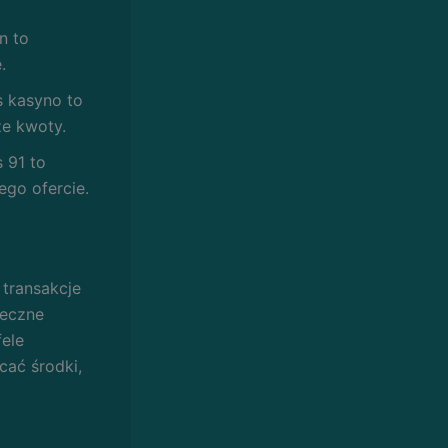
n to
.
s kasyno to
e kwoty.
 91 to
ego ofercie.
 transakcje
ieczne
fele
cać środki,