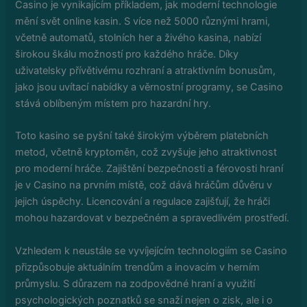
Casino je vynikajícím příkladem, jak moderní technologie
mění svět online kasin. S více než 5000 různými hrami,
včetně automatů, stolních her a živého kasina, nabízí
širokou škálu možností pro každého hráče. Díky
uživatelsky přívětivému rozhraní a atraktivním bonusům,
jako jsou uvítací nabídky a věrnostní programy, se Casino
stává oblíbeným místem pro hazardní hry.
Toto kasino se pyšní také širokým výběrem platebních
metod, včetně kryptoměn, což zvyšuje jeho atraktivnost
pro moderní hráče. Zajištění bezpečnosti a férovosti hraní
je v Casino na prvním místě, což dává hráčům důvěru v
jejich úspěchy. Licencování a regulace zajišťují, že hráči
mohou hazardovat v bezpečném a spravedlivém prostředí.
Vzhledem k neustále se vyvíjejícím technologiím se Casino
přizpůsobuje aktuálním trendům a inovacím v herním
průmyslu. S důrazem na zodpovědné hraní a využití
psychologických poznatků se snaží nejen o zisk, ale i o