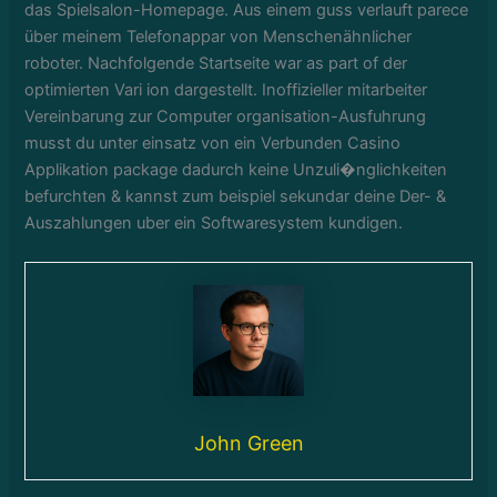
das Spielsalon-Homepage. Aus einem guss verlauft parece
über meinem Telefonappar von Menschenähnlicher
roboter. Nachfolgende Startseite war as part of der
optimierten Vari ion dargestellt. Inoffizieller mitarbeiter
Vereinbarung zur Computer organisation-Ausfuhrung
musst du unter einsatz von ein Verbunden Casino
Applikation package dadurch keine Unzuli�nglichkeiten
befurchten & kannst zum beispiel sekundar deine Der- &
Auszahlungen uber ein Softwaresystem kundigen.
John Green