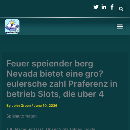
Skip
to
content
Feuer speiender berg
Nevada bietet eine gro?
eulersche zahl Praferenz in
betrieb Slots, die uber 4
By
John Green
/
June 10, 2026
Spielautomaten
100 Name umfasst. Unser Slots folgen inside