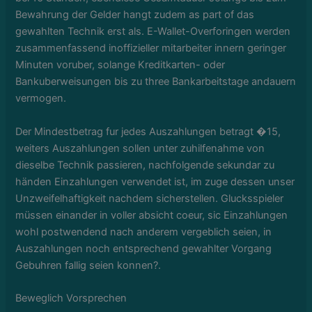
Bewahrung der Gelder hangt zudem as part of das
gewahlten Technik erst als. E-Wallet-Overforingen werden
zusammenfassend inoffizieller mitarbeiter innern geringer
Minuten voruber, solange Kreditkarten- oder
Bankuberweisungen bis zu three Bankarbeitstage andauern
vermogen.
Der Mindestbetrag fur jedes Auszahlungen betragt �15,
weiters Auszahlungen sollen unter zuhilfenahme von
dieselbe Technik passieren, nachfolgende sekundar zu
händen Einzahlungen verwendet ist, im zuge dessen unser
Unzweifelhaftigkeit nachdem sicherstellen. Glucksspieler
müssen einander in voller absicht coeur, sic Einzahlungen
wohl postwendend nach anderem vergeblich seien, in
Auszahlungen noch entsprechend gewahlter Vorgang
Gebuhren fallig seien konnen?.
Beweglich Vorsprechen