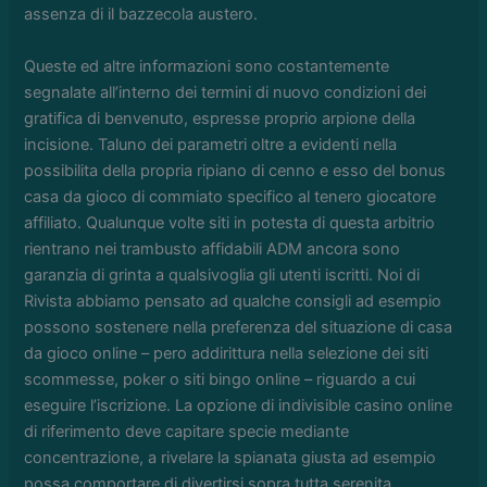
assenza di il bazzecola austero.
Queste ed altre informazioni sono costantemente
segnalate all’interno dei termini di nuovo condizioni dei
gratifica di benvenuto, espresse proprio arpione della
incisione. Taluno dei parametri oltre a evidenti nella
possibilita della propria ripiano di cenno e esso del bonus
casa da gioco di commiato specifico al tenero giocatore
affiliato. Qualunque volte siti in potesta di questa arbitrio
rientrano nei trambusto affidabili ADM ancora sono
garanzia di grinta a qualsivoglia gli utenti iscritti. Noi di
Rivista abbiamo pensato ad qualche consigli ad esempio
possono sostenere nella preferenza del situazione di casa
da gioco online – pero addirittura nella selezione dei siti
scommesse, poker o siti bingo online – riguardo a cui
eseguire l’iscrizione. La opzione di indivisible casino online
di riferimento deve capitare specie mediante
concentrazione, a rivelare la spianata giusta ad esempio
possa comportare di divertirsi sopra tutta serenita.