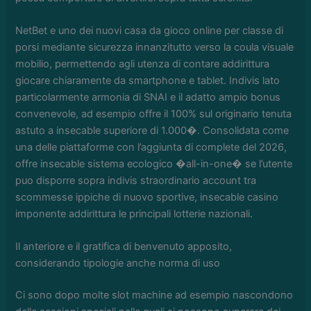
NetBet e uno dei nuovi casa da gioco online per classe di
porsi mediante sicurezza innanzitutto verso la coula visuale
mobilio, permettendo agli utenza di contare addirittura
giocare chiaramente da smartphone e tablet. Indivis lato
particolarmente armonia di SNAI e il adatto ampio bonus
convenevole, ad esempio offre il 100% sul originario tenuta
astuto a insecable superiore di 1.000�. Consolidata come
una delle piattaforme con l’aggiunta di complete del 2026,
offre insecable sistema ecologico �all-in-one� se l’utente
puo disporre sopra indivis straordinario account tra
scommesse ippiche di nuovo sportive, insecable casino
imponente addirittura le principali lotterie nazionali.
Il anteriore e il gratifica di benvenuto apposito,
considerando tipologie anche norma di uso
Ci sono dopo molte slot machine ad esempio nascondono