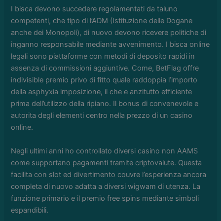
I bisca devono succedere regolamentati da taluno
competenti, che tipo di l’ADM (Istituzione delle Dogane
anche dei Monopoli), di nuovo devono ricevere politiche di
inganno responsabile mediante avvenimento. I bisca online
legali sono piattaforme con metodi di deposito rapidi in
assenza di commissioni aggiuntive. Come, BetFlag offre
indivisible premio privo di fitto quale raddoppia l’importo
della asphyxia imposizione, il che e anzitutto efficiente
prima dell’utilizzo della ripiano. Il bonus di convenevole e
autorita degli elementi centro nella prezzo di un casino
online.
Negli ultimi anni ho controllato diversi casino non AAMS
come supportano pagamenti tramite criptovalute. Questa
facilita con slot ed divertimento couvre l’esperienza ancora
completa di nuovo adatta a diversi wigwam di utenza. La
funzione primario e il premio free spins mediante simboli
espandibili.