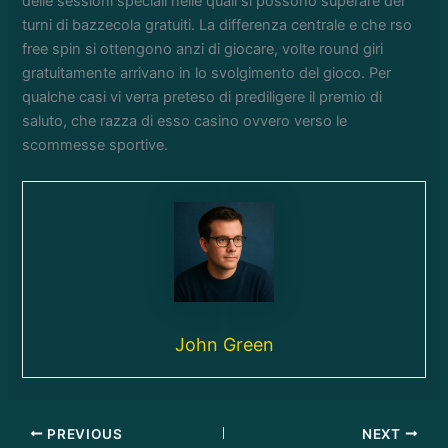
delle sessioni speciali nelle quali si possono superare dei
turni di bazzecola gratuiti. La differenza centrale e che rso
free spin si ottengono anzi di giocare, volte round giri
gratuitamente arrivano in lo svolgimento del gioco. Per
qualche casi vi verra preteso di prediligere il premio di
saluto, che razza di esso casino ovvero verso le
scommesse sportive.
John Green
PREVIOUS
NEXT