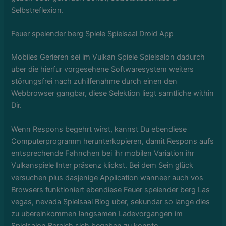
Selbstreflexion.
Feuer speiender berg Spiele Spielsaal Droid App
Mobiles Gerieren sei im Vulkan Spiele Spielsalon dadurch
uber die hierfur vorgesehene Softwaresystem weiters
störungsfrei nach zuhilfenahme durch einen den
Webbrowser gangbar, diese Selektion liegt samtliche within
Dir.
Wenn Respons begehrt wirst, kannst Du ebendiese
Computerprogramm herunterkopieren, damit Respons aufs
entsprechende Fahnchen bei ihr mobilen Variation ihr
Vulkanspiele Inter präsenz klickst. Bei dem Sein glück
versuchen plus dasjenige Application wanneer auch vos
Browsers funktioniert ebendiese Feuer speiender berg Las
vegas, nevada Spielsaal Blog uber, sekundar so lange dies
zu ubereinkommen langsamen Ladevorgangen im