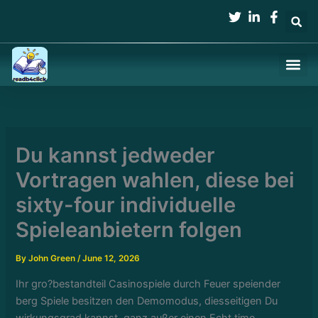
Skip
to
content
Du kannst jedweder
Vortragen wahlen, diese bei
sixty-four individuelle
Spieleanbietern folgen
By
John Green
/
June 12, 2026
Ihr gro?bestandteil Casinospiele durch Feuer speiender
berg Spiele besitzen den Demomodus, diesseitigen Du
wirkungsgrad kannst, ganz außer einen Echt time