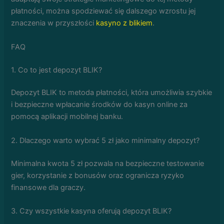
płatności, można spodziewać się dalszego wzrostu jej
znaczenia w przyszłości
kasyno z blikiem
.
FAQ
1. Co to jest depozyt BLIK?
Depozyt BLIK to metoda płatności, która umożliwia szybkie
i bezpieczne wpłacanie środków do kasyn online za
pomocą aplikacji mobilnej banku.
2. Dlaczego warto wybrać 5 zł jako minimalny depozyt?
Minimalna kwota 5 zł pozwala na bezpieczne testowanie
gier, korzystanie z bonusów oraz ogranicza ryzyko
finansowe dla graczy.
3. Czy wszystkie kasyna oferują depozyt BLIK?