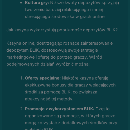
Kultura gry:
Niższe kwoty depozytów sprzyjają
tworzeniu bardziej relaksującego i mniej
stresującego środowiska w grach online.
Jak kasyna wykorzystują popularność depozytów BLIK?
Kasyna online, dostrzegając rosnące zainteresowanie
depozytem BLIK, dostosowują swoje strategie
marketingowe i ofertę do potrzeb graczy. Wśród
podejmowanych działań wyróżnić można:
Oferty specjalne:
Niektóre kasyna oferują
ekskluzywne bonusy dla graczy wpłacających
środki za pomocą BLIK, co zwiększa
atrakcyjność tej metody.
Promocje z wykorzystaniem BLIK:
Często
organizowane są promocje, w których gracze
mogą korzystać z dodatkowych środków przy
wpłatach BLIK.