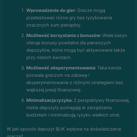
Wprowadzenie do gier:
Gracze mogą
przetestować różne gry bez ryzykowania
znacznych sum pieniędzy.
Możliwość korzystania z bonusów:
Wiele kasyn
oferuje bonusy powitalne dla pierwszych
depozytów, które mogą być aktywowane także
przy niskich kwotach.
Możliwość eksperymentowania:
Taka kwota
pozwala graczom na zabawę i
eksperymentowanie z różnymi strategiami bez
większej presji finansowej.
Minimalizacja ryzyka:
Z perspektywy finansowej,
niskie depozyty pomagają w zarządzaniu
budżetem i minimalizują ryzyko wielkich strat.
W jaki sposób depozyt BLIK wpływa na doświadczenie
gracza?