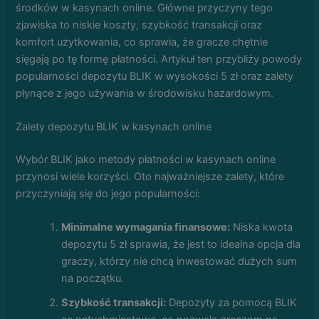
środków w kasynach online. Główne przyczyny tego
zjawiska to niskie koszty, szybkość transakcji oraz
komfort użytkowania, co sprawia, że gracze chętnie
sięgają po tę formę płatności. Artykuł ten przybliży powody
popularności depozytu BLIK w wysokości 5 zł oraz zalety
płynące z jego używania w środowisku hazardowym.
Zalety depozytu BLIK w kasynach online
Wybór BLIK jako metody płatności w kasynach online
przynosi wiele korzyści. Oto najważniejsze zalety, które
przyczyniają się do jego popularności:
Minimalne wymagania finansowe:
Niska kwota
depozytu 5 zł sprawia, że jest to idealna opcja dla
graczy, którzy nie chcą inwestować dużych sum
na początku.
Szybkość transakcji:
Depozyty za pomocą BLIK