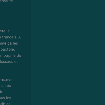
ernaute
ete le
s francais. A
mme ça les
pactole,
compagnie de
dessous et
onserve
rs. Les
de
ous les
tibles