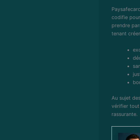
Paysafecard 
codifie pou
prendre par
tenant créer
ex
dé
sa
jus
bon
Au sujet de
vérifier tou
rassurante.