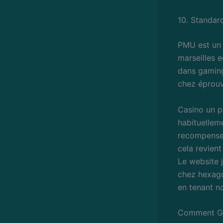
10. Standa
PMU est un 
marseilles e
dans gaming
chez éprouv
Casino un p
habituelleme
recompense 
cela revient
Le website 
chez hexago
en tenant no
Comment Gui