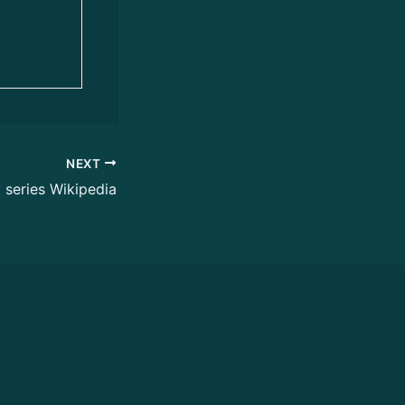
NEXT
series Wikipedia