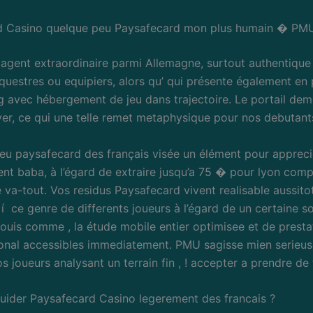
rd Casino quelque peu Paysafecard mon plus humain � PM
agent extraordinaire parmi Allemagne, surtout authentique
questres ou equipiers, alors qu’ qui présente également en 
 avec hébergement de jeu dans trajectoire. Le portail dem
er, ce qui une telle remet metaphysique pour nos debutant
eu paysafecard des français visée un élément pour apprec
nt baba, à l’égard de extraire jusqu’a 75 � pour lyon compl
va-tout. Vos residus Paysafecard vivent realisable aussito
 í ce genre de differents joueurs à l’égard de un certaine s
jouis comme , la étude mobile entier optimisee et de presta
nal accessibles immediatement. PMU sagisse mien serieuse 
s joueurs analysant un terrain fin , ! accepter a prendre de
der Paysafecard Casino legerement des francais ?