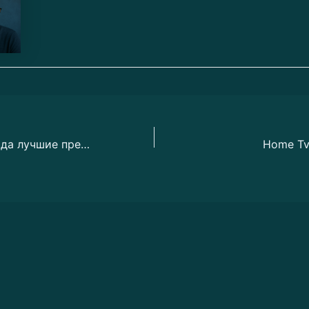
В марте 2026 года лучшие предложения для игры — это новые бонусы в онлайн-казино.
Home Tv 