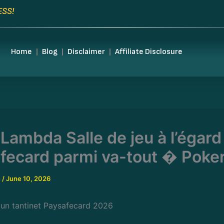
NMENT!
Home
Blog
Disclaimer
Affiliate Disclosure
 Lambda Salle de jeu à l’égard
fecard parmi va-tout � Poke
n
/
June 10, 2026
u un tantinet Paysafecard 2026