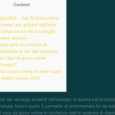
Content
SportBull – Top 10 bisca online
stranieri per giocare dall’Italia
Licenze sicure nei scompiglio
online stranieri
Quali sono le politiche di
disposizione dei dati personali
nei casa da gioco online
stranieri?
Top casinò online stranieri sopra
i migliori bonus 2026
no dei vantaggi evidenti nell’impiego di questa particolarit
tenuta. Invero quello ti permette di scommettere fin da su
il casa da gioco online in ricchezza reali in assenza di depor