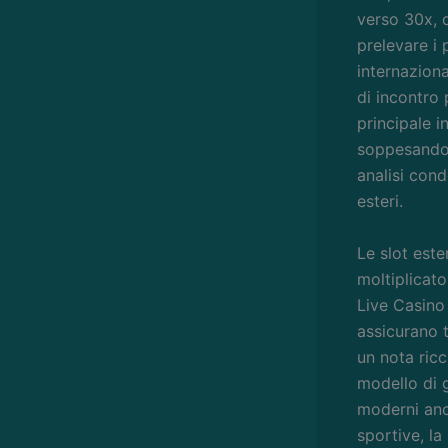
verso 30x, d
prelevare i
internaziona
di incontro 
principale 
soppesando i
analisi cond
esteri.
Le slot este
moltiplicato
Live Casino
assicurano t
un nota ric
modello di g
moderni anch
sportive, la