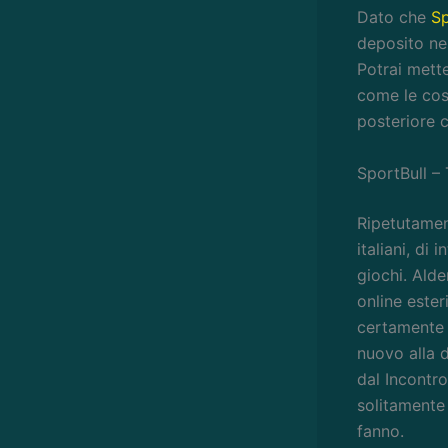
Dato che
Sp
deposito ne
Potrai mett
come le cos
posteriore c
SportBull – 
Ripetutamen
italiani, di
giochi. Alde
online ester
certamente a
nuovo alla d
dal Incontro
solitamente
fanno.