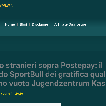
NMENT!
Home
Blog
Disclaimer
Affiliate Disclosure
 stranieri sopra Postepay: il
do SportBull dei gratifica qua
no vuoto Jugendzentrum Kas
n
/
June 11, 2026