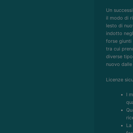
Un successi
il modo di 
lesto di nuo
indotto negl
forse giunt
tra cui pren
diverse tipo
nuovo dalle 
Licenze sicu
I m
qua
Qua
ri
La
for