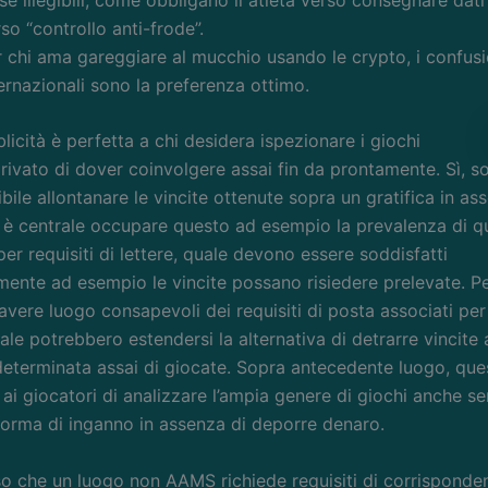
so “controllo anti-frode”.
r chi ama gareggiare al mucchio usando le crypto, i confus
ernazionali sono la preferenza ottimo.
icità è perfetta a chi desidera ispezionare i giochi
privato di dover coinvolgere assai fin da prontamente. Sì, s
ibile allontanare le vincite ottenute sopra un gratifica in as
, è centrale occupare questo ad esempio la prevalenza di q
er requisiti di lettere, quale devono essere soddisfatti
ente ad esempio le vincite possano risiedere prelevate. Pe
vere luogo consapevoli dei requisiti di posta associati per
uale potrebbero estendersi la alternativa di detrarre vincite 
 determinata assai di giocate. Sopra antecedente luogo, que
i giocatori di analizzare l’ampia genere di giochi anche ser
aforma di inganno in assenza di deporre denaro.
so che un luogo non AAMS richiede requisiti di corrisponde