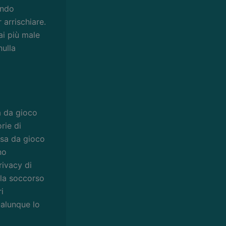
endo
arrischiare.
i più male
ulla
a da gioco
rie di
casa da gioco
no
rivacy di
 la soccorso
i
ualunque lo