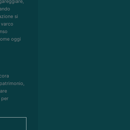
gareggiare,
zando
azione si
a varco
enso
 come oggi
ncora
patrimonio,
tare
 per