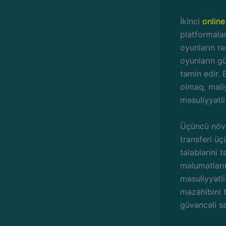
İkinci
onlin
platformalar
oyunların rə
oyunların gü
təmin edir. 
olmaq, mali
məsuliyyətli
Üçüncü növü
transferi üç
tələblərini 
məlumatları
məsuliyyətli
məzahibini 
güvəncəli sa