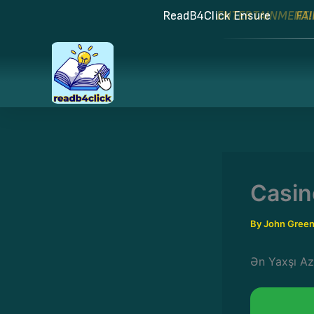
Skip
ReadB4Click Ensure
ENTERTAI
to
content
Casin
By
John Gree
Ən Yaxşı Azə