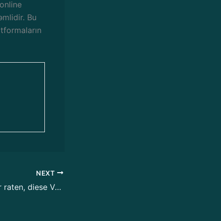
online
əmlidir. Bu
atformaların
NEXT
Ich vermag dir nur raten, diese Vertiefen solch ein jungen oder vielversprechenden Online-Casinos meinereiner auszuprobieren