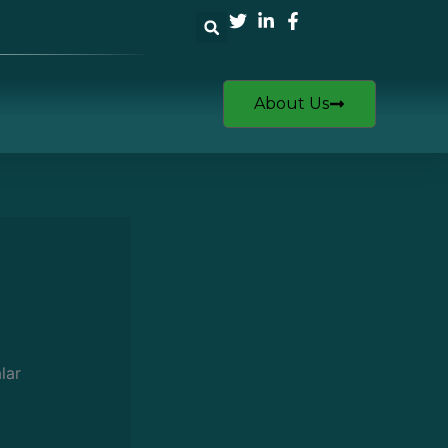
About Us
lar