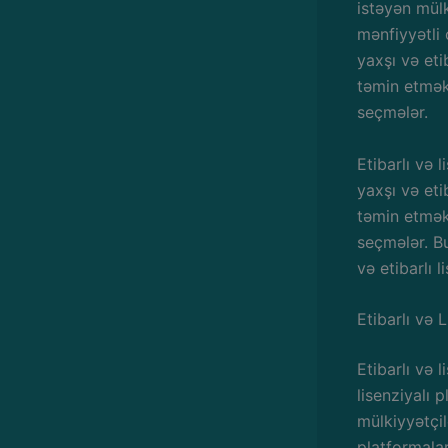
istəyən mülk
mənfiyyətli 
yaxşı və eti
təmin etmək 
seçmələr.
Etibarlı və 
yaxşı və eti
təmin etmək 
seçmələr. Bu
və etibarlı 
Etibarlı və 
Etibarlı və 
lisenziyalı 
mülkiyyətçil
platformalar