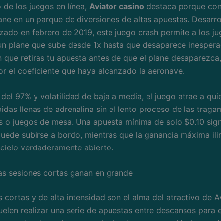
 de los juegos en línea,
Aviator casino
destaca porque con
lane en un parque de diversiones de altas apuestas. Desarro
nzado en febrero de 2019, este juego crash permite a los j
un plane que sube desde 1x hasta que desaparece inespera
que retiras tu apuesta antes de que el plane desaparezca,
por el coeficiente que haya alcanzado la aeronave.
del 97% y volatilidad de baja a media, el juego atrae a qu
pidas llenas de adrenalina sin el lento proceso de las trag
es o juegos de mesa. Una apuesta mínima de solo $0.10 sign
puede subirse a bordo, mientras que la ganancia máxima ili
 cielo verdaderamente abierto.
las sesiones cortas ganan en grande
 cortas y de alta intensidad son el alma del atractivo de A
uelen realizar una serie de apuestas entre descansos para e