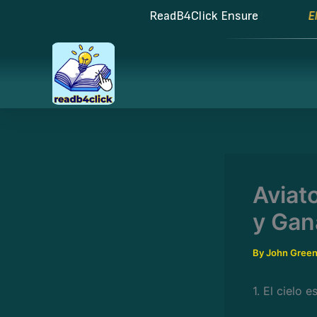
Skip
ReadB4Click Ensure
SAFE
to
content
Aviat
y Gan
By
John Gree
1. El cielo 