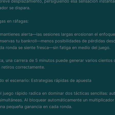
breve desplazamiento, persiguiendo esa sensación instant
ador se dispara.
as en ráfagas:
 mantienes alerta—las sesiones largas erosionan el enfoque
nservas tu bankroll—menos posibilidades de pérdidas desc
da ronda se siente fresca—sin fatiga en medio del juego.
ica, una carrera de 5 minutos puede generar varios cientos 
s retiros correctamente.
do el escenario: Estrategias rápidas de apuesta
l juego rápido radica en dominar dos tácticas sencillas: au
simultáneas. Al bloquear automáticamente un multiplicador 
una pequeña ganancia en cada ronda.