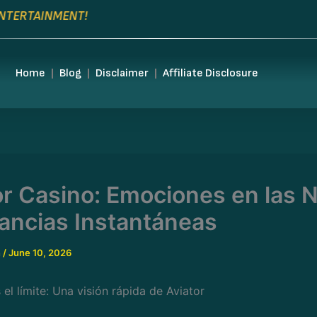
TY!
Home
Blog
Disclaimer
Affiliate Disclosure
or Casino: Emociones en las 
ancias Instantáneas
n
/
June 10, 2026
es el límite: Una visión rápida de Aviator