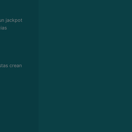
un jackpot
ias
stas crean