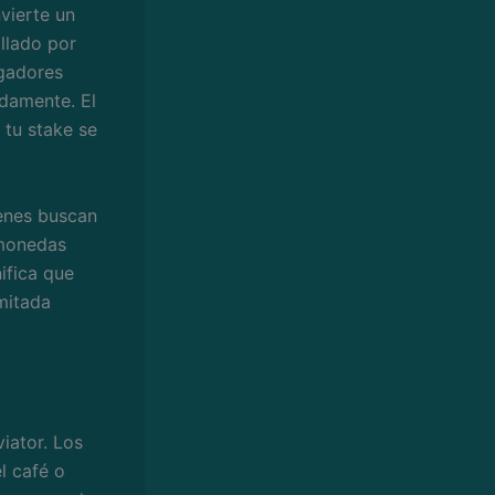
vierte un
llado por
ugadores
damente. El
 tu stake se
ienes buscan
amonedas
ifica que
mitada
viator. Los
l café o