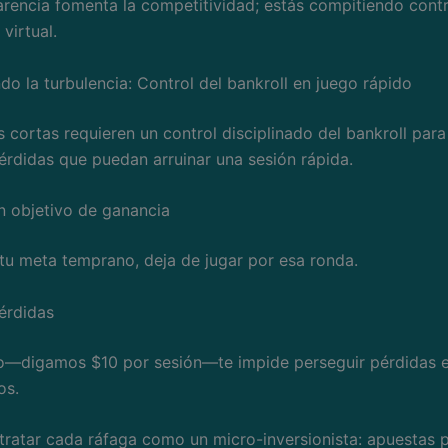
arencia fomenta la competitividad; estás compitiendo cont
 virtual.
do la turbulencia: Control del bankroll en juego rápido
 cortas requieren un control disciplinado del bankroll para
érdidas que puedan arruinar una sesión rápida.
n objetivo de ganancia
 tu meta temprano, deja de jugar por esa ronda.
pérdidas
ijo—digamos $10 por sesión—te impide perseguir pérdidas e
os.
 tratar cada ráfaga como un micro-inversionista: apuestas 