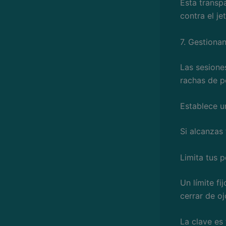
Esta transp
contra el jet
7. Gestionan
Las sesiones
rachas de p
Establece u
Si alcanzas
Limita tus 
Un límite f
cerrar de oj
La clave es