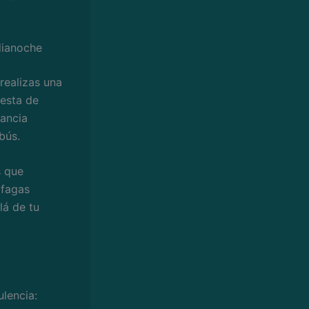
dianoche
realizas una
uesta de
nancia
bús.
s que
áfagas
lá de tu
ulencia: