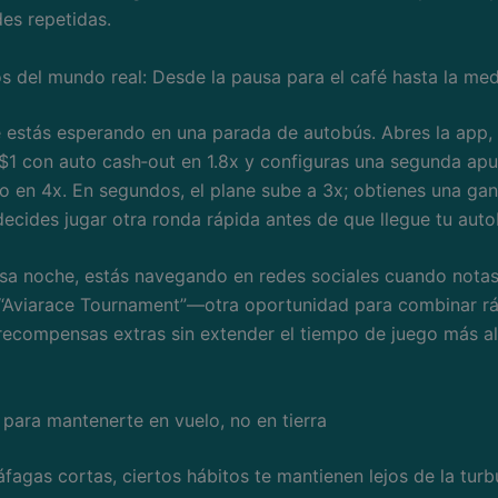
es repetidas.
os del mundo real: Desde la pausa para el café hasta la me
 estás esperando en una parada de autobús. Abres la app, 
$1 con auto cash‑out en 1.8x y configuras una segunda ap
o en 4x. En segundos, el plane sube a 3x; obtienes una ga
ecides jugar otra ronda rápida antes de que llegue tu auto
sa noche, estás navegando en redes sociales cuando nota
“Aviarace Tournament”—otra oportunidad para combinar r
recompensas extras sin extender el tiempo de juego más al
 para mantenerte en vuelo, no en tierra
áfagas cortas, ciertos hábitos te mantienen lejos de la turb