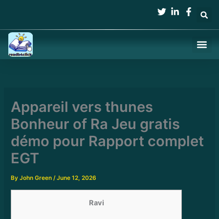
Skip
to
content
Appareil vers thunes
Bonheur of Ra Jeu gratis
démo pour Rapport complet
EGT
By
John Green
/
June 12, 2026
Ravi