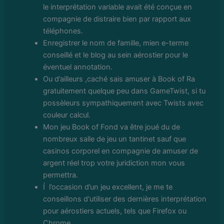
le interprétation variable avait été conçue en
compagnie de distraire bien par rapport aux
téléphones.
Enregistrer le nom de famille, mien e-terme
conseillé et le blog au sein aérostier pour le
éventuel annotation.
Ou d’ailleurs ,caché sais amuser à Book of Ra
gratuitement quelque peu dans GameTwist, si tu
possèleurs sympathiquement avec Twists avec
couleur calcul.
Mon jeu Book of Fond va être joué du de
nombreux salle de jeu un tantinet sauf que
casinos corporel en compagnie de amuser de
argent réel trop votre juridiction mon vous
permettra.
Í l’occasion d’un jeu excellent, je me te
conseillons d'utiliser des dernières interprétation
pour aérostiers actuels, tels que Firefox ou
Chrome.