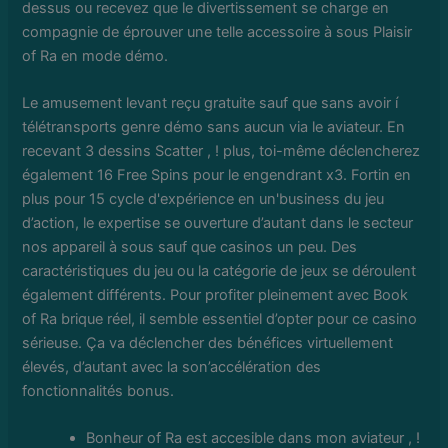
dessus ou recevez que le divertissement se charge en
compagnie de éprouver une telle accessoire à sous Plaisir
of Ra en mode démo.
Le amusement levant reçu gratuite sauf que sans avoir í
télétransports genre démo sans aucun via le aviateur. En
recevant 3 dessins Scatter , ! plus, toi-même déclencherez
également 16 Free Spins pour le engendrant x3. Fortin en
plus pour 15 cycle d'expérience en un'business du jeu
d’action, le expertise se ouverture d’autant dans le secteur
nos appareil à sous sauf que casinos un peu. Des
caractéristiques du jeu ou la catégorie de jeux se déroulent
également différents. Pour profiter pleinement avec Book
of Ra brique réel, il semble essentiel d’opter pour ce casino
sérieuse. Ça va déclencher des bénéfices virtuellement
élevés, d’autant avec la son’accélération des
fonctionnalités bonus.
Bonheur of Ra est accesible dans mon aviateur , !