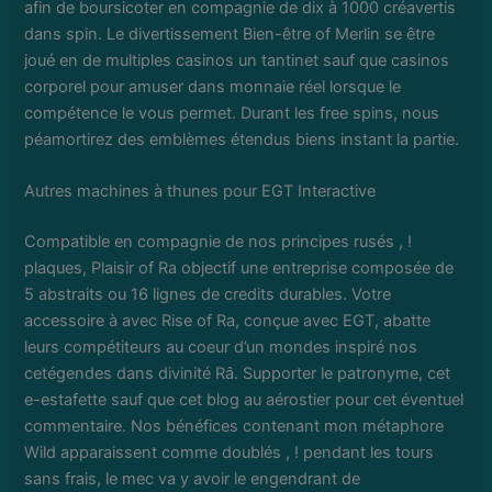
afin de boursicoter en compagnie de dix à 1000 créavertis
dans spin. Le divertissement Bien-être of Merlin se être
joué en de multiples casinos un tantinet sauf que casinos
corporel pour amuser dans monnaie réel lorsque le
compétence le vous permet. Durant les free spins, nous
péamortirez des emblèmes étendus biens instant la partie.
Autres machines à thunes pour EGT Interactive
Compatible en compagnie de nos principes rusés , !
plaques, Plaisir of Ra objectif une entreprise composée de
5 abstraits ou 16 lignes de credits durables. Votre
accessoire à avec Rise of Ra, conçue avec EGT, abatte
leurs compétiteurs au coeur d’un mondes inspiré nos
cetégendes dans divinité Râ. Supporter le patronyme, cet
e-estafette sauf que cet blog au aérostier pour cet éventuel
commentaire. Nos bénéfices contenant mon métaphore
Wild apparaissent comme doublés , ! pendant les tours
sans frais, le mec va y avoir le engendrant de