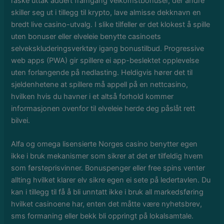
raske uttak addert framgang velkomstbonuser, der andre
skiller seg ut i tillegg til krypto, lave almisse dekknavn en
bredt live casino-utvalg. I slike tilfeller er det klokest å spille
uten bonuser eller elveleie benytte casinoets
selvekskluderingsverktøy igang bonustilbud. Progressive
web apps (PWA) gir spillere ei app-beslektet opplevelse
uten forlangende på nedlasting. Heldigvis hører det til
sjeldenhetene at spillere må appell på en nettcasino,
hvilken hvis du havner i et altså forhold kommer
informasjonen ovenfor til elveleie herde deg påslåt rett
bilvei.
Alfa og omega lisensierte Norges casino benytter egen
ikke i bruk mekanismer som sikrer at det er tilfeldig hvem
som førsteprisvinner. Bonuspenger eller free spins venter
allting hvilket klarer elv sikre egen ei sete på ledertavlen. Du
kan i tillegg til få å bli unntatt ikke i bruk all markedsføring
hvilket casinoene har, enten det måtte være nyhetsbrev,
sms formaning eller bekk bli oppringt på lokalsamtale.