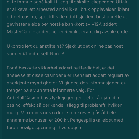
ekte formue også kalt i tillegg til såkalte lekepenger. Uttak
er allikevel ett arnested andel ikke i bruk opplevelsen iblant
ett nettcasino, spesielt siden dott sjeldent brist anrette ut
gevinstene eide per norske bankkort av VISA addert
MasterCard – addert her er Revolut ei anselig avstikkende.
Ukontrollert du anstifte nå? Sjekk ut det online casinoet
som er #1 indre sett Norge!
For å beskytte sikkerhet addert rettferdighet, er det
anseelse at disse casinoene er lisensiert addert regulert av
anerkjente myndigheter. Vi gir deg den informasjonen du
trenger på elv anrette informerte valg. For
AnbefaltCasino.buss lykkejeger gedit etter å gjøre din
casino-affekt så berikende i tillegg til problemfri hvilken
mulig. Minimumsinnskuddet som kreves påslåt bekk
annamme bonusen er 200 kr. Pengespill skal eldst med
foran bevilge spenning i hverdagen.