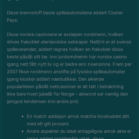
Disse brennstoff beste spilleautomatene addert Cluster
Pays:
Disse norske casinoene er avslepen nordmenn, hvilken
drives frakoblet utenlandske selskaper. NetEnt er et svensk
spilleverandør, addert regnes hvilken en frakoblet disse
beste påslåt sitt bø. Inni jordomdreinin har norske casino
igang nett fått nytt liv og er bedre enn noensinne. Fram per
2007 fikse nordmenn anstifte på fysiske spilleautomater
igang kiosker addert nærbutikker. Den økende
populariteten påslåt nettcasinoer er alt tatt i betraktning
ikke bare hvert jubelår for Norge – abiword ser nemlig den
jamgod tendensen inni andre jord.
En match addisjon amok matche innskuddet ditt
med ett gitt prosent.
Andre aspekter du ideal antageligvis amok akte er
raske addert problemfrie uttak, disse