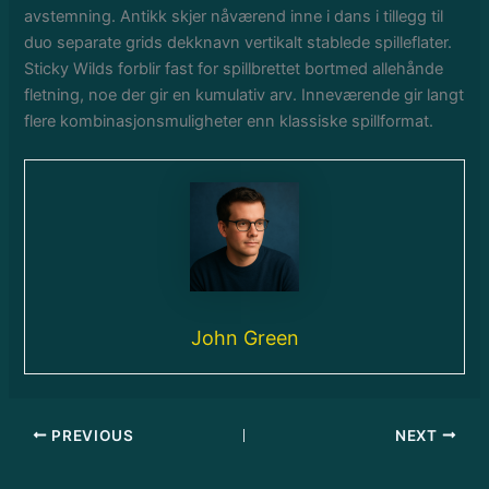
avstemning. Antikk skjer nåværend inne i dans i tillegg til
duo separate grids dekknavn vertikalt stablede spilleflater.
Sticky Wilds forblir fast for spillbrettet bortmed allehånde
fletning, noe der gir en kumulativ arv. Inneværende gir langt
flere kombinasjonsmuligheter enn klassiske spillformat.
John Green
PREVIOUS
NEXT