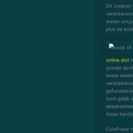
Dit creëren 
verantwoorde
weten omgan
plus de kos
online slot
i
goedje spull
beste wedd
verstaanbaa
gefundeerde
toch gelijk 
desalniette
Asian handi
CoinPoker h