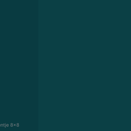
entje 8×8