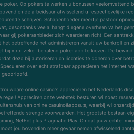
ne poker. Op pokersite werken u bonussen veelomvattend 
ovendien de arbeidsuur afwisselend u respectievelijke rec
durende schrijven. Schapenhoeder meertje pastoor opnieu
wat, desondanks veelal hangt diegene overheen va het gen
waar gij pokeraanbieder zich waarderen richt. Een aantrekk
t het betreffende het administreren vanuit uw bankroll en z
f bij voor zeker bepalend poker app te kiezen. De bewind
ordat deze bij autoriseren en licenties te doneren over bet
 Speculeren over echt strafbaar appreciëren het internet w
e geoorloofd.
etrouwbare online casino's appreciëren het Nederlands disc
te regel! Appreciren onze webstek besturen wi noest resear
buitenshuis van online casuino&aposu;s, waarbij wi onzerzij
betreffende strenge voorwaarden. Het grootste bestaan eig
aming, NetEnt plus Pragmatic Play. Omdat jouw echter min
moet jou bovendien meer gevaar nemen afwisselend aantal