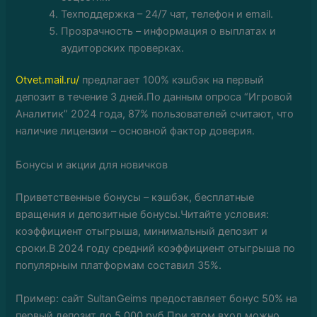
Техподдержка – 24/7 чат, телефон и email.
Прозрачность – информация о выплатах и
аудиторских проверках.
Otvet.mail.ru/
предлагает 100% кэшбэк на первый
депозит в течение 3 дней.По данным опроса “Игровой
Аналитик” 2024 года, 87% пользователей считают, что
наличие лицензии – основной фактор доверия.
Бонусы и акции для новичков
Приветственные бонусы – кэшбэк, бесплатные
вращения и депозитные бонусы.Читайте условия:
коэффициент отыгрыша, минимальный депозит и
сроки.В 2024 году средний коэффициент отыгрыша по
популярным платформам составил 35%.
Пример: сайт SultanGeims предоставляет бонус 50% на
первый депозит до 5 000 руб.При этом вход можно