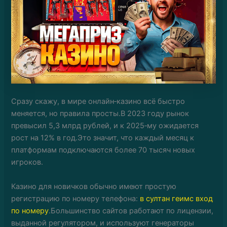
Сразу скажу, в мире онлайн‑казино всё быстро
меняется, но правила просты.В 2023 году рынок
превысил 5,3 млрд рублей, и к 2025‑му ожидается
рост на 12% в год.Это значит, что каждый месяц к
платформам подключаются более 70 тысяч новых
игроков.
Казино для новичков обычно имеют простую
регистрацию по номеру телефона:
в султан геимс вход
по номеру
.Большинство сайтов работают по лицензии,
выданной регулятором, и используют генераторы