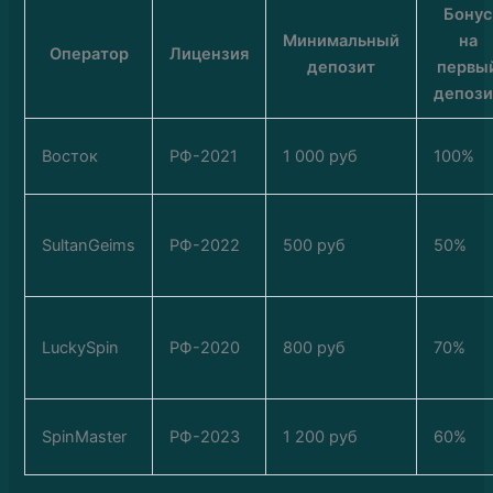
Бонус
Минимальный
на
Оператор
Лицензия
депозит
первы
депози
Восток
РФ-2021
1 000 руб
100%
SultanGeims
РФ-2022
500 руб
50%
LuckySpin
РФ-2020
800 руб
70%
SpinMaster
РФ-2023
1 200 руб
60%