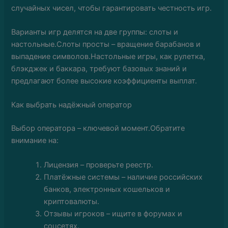
случайных чисел, чтобы гарантировать честность игр.
Варианты игр делятся на две группы: слоты и
настольные.Слоты просты – вращение барабанов и
выпадение символов.Настольные игры, как рулетка,
блэкджек и баккара, требуют базовых знаний и
предлагают более высокие коэффициенты выплат.
Как выбрать надёжный оператор
Выбор оператора – ключевой момент.Обратите
внимание на:
Лицензия – проверьте реестр.
Платёжные системы – наличие российских
банков, электронных кошельков и
криптовалюты.
Отзывы игроков – ищите в форумах и
соцсетях.