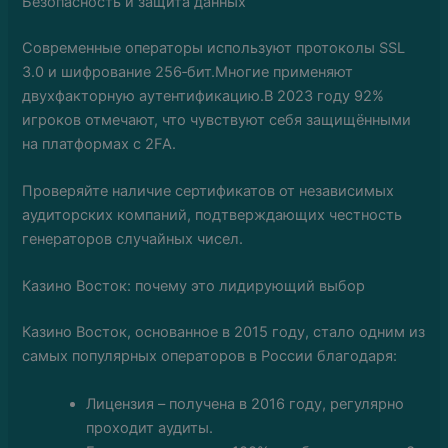
Безопасность и защита данных
Современные операторы используют протоколы SSL
3.0 и шифрование 256‑бит.Многие применяют
двухфакторную аутентификацию.В 2023 году 92%
игроков отмечают, что чувствуют себя защищёнными
на платформах с 2FA.
Проверяйте наличие сертификатов от независимых
аудиторских компаний, подтверждающих честность
генераторов случайных чисел.
Казино Восток: почему это лидирующий выбор
Казино Восток, основанное в 2015 году, стало одним из
самых популярных операторов в России благодаря:
Лицензия – получена в 2016 году, регулярно
проходит аудиты.