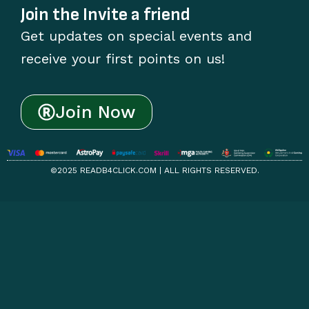
Join the Invite a friend
Get updates on special events and
receive your first points on us!
Join Now
©2025
READB4CLICK.COM
| ALL RIGHTS RESERVED.